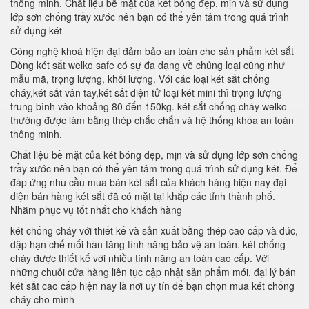
thông minh. Chất liệu bề mặt của két bóng đẹp, mịn và sử dụng
lớp sơn chống trầy xước nên bạn có thể yên tâm trong quá trình
sử dụng két
Công nghệ khoá hiện đại đảm bảo an toàn cho sản phẩm két sắt
Dòng két sắt welko safe có sự đa dạng về chủng loại cũng như
mẫu mã, trọng lượng, khối lượng. Với các loại két sắt chống
cháy,két sắt vân tay,két sắt điện tử loại két mini thì trọng lượng
trung bình vào khoảng 80 đến 150kg. két sắt chống cháy welko
thường được làm bằng thép chắc chắn và hệ thống khóa an toàn
thông minh.
Chất liệu bề mặt của két bóng đẹp, mịn và sử dụng lớp sơn chống
trầy xước nên bạn có thể yên tâm trong quá trình sử dụng két. Để
đáp ứng nhu cầu mua bán két sắt của khách hàng hiện nay đại
diện bán hàng két sắt đã có mặt tại khắp các tỉnh thành phố.
Nhằm phục vụ tốt nhất cho khách hàng
két chống cháy với thiết kế và sản xuất bằng thép cao cấp và đúc,
dập hạn chế mối hàn tăng tính năng bảo vệ an toàn. két chống
cháy được thiết kế với nhiều tính năng an toàn cao cấp. Với
những chuỗi cửa hàng liên tục cập nhật sản phẩm mới. đại lý bán
két sắt cao cấp hiện nay là nơi uy tín để bạn chọn mua két chống
cháy cho mình