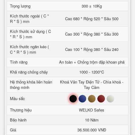
Trọng lượng
300 ± 10Kg
Kích thước ngoài ( C *
Cao 680 * Rộng 520 * Sâu 500
R * S ) mm
Kích thước sử dụng ( C
Cao 300 * Rộng 380 * Sâu 300
* R * S ) mm
Kích thước ngăn kéo (
Cao 100 * Rộng 380 * Sâu 240
C * R * S ) mm
Tính năng
An toàn + Chống trộm đập khoan phá
Khả năng chống cháy
1000 - 1200°C
Hệ thống khóa liên hoàn
Khoá Vân Tay Điện Tử - Chìa khoá -
thông minh
Tay Cầm
Đen
Xanh
Nâu
Đỏ
Trắng
Mầu sắc
Thương hiệu
WELKO Safes
Bảo hành
10 Năm
Giá
36.500.000 VNĐ