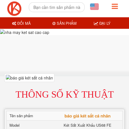
ĐỔI MÃ
SẢN PHẨM
ĐẠI LÝ
THÔNG SỐ KỸ THUẬT
báo giá két sắt cá nhân
Tên sản phẩm
Model
Két Sắt Xuất Khẩu US68 FE