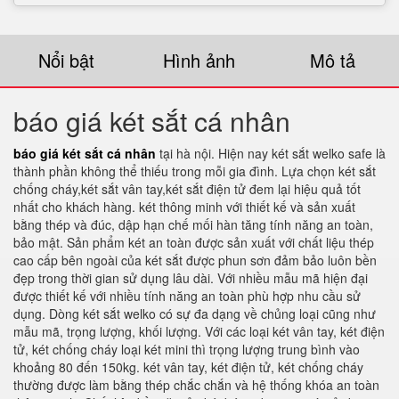
Nổi bật
Hình ảnh
Mô tả
báo giá két sắt cá nhân
báo giá két sắt cá nhân
tại hà nội. Hiện nay két sắt welko safe là
thành phần không thể thiếu trong mỗi gia đình. Lựa chọn két sắt
chống cháy,két sắt vân tay,két sắt điện tử đem lại hiệu quả tốt
nhất cho khách hàng. két thông minh với thiết kế và sản xuất
bằng thép và đúc, dập hạn chế mối hàn tăng tính năng an toàn,
bảo mật. Sản phẩm két an toàn được sản xuất với chất liệu thép
cao cấp bên ngoài của két sắt được phun sơn đảm bảo luôn bền
đẹp trong thời gian sử dụng lâu dài. Với nhiều mẫu mã hiện đại
được thiết kế với nhiều tính năng an toàn phù hợp nhu cầu sử
dụng. Dòng két sắt welko có sự đa dạng về chủng loại cũng như
mẫu mã, trọng lượng, khối lượng. Với các loại két vân tay, két điện
tử, két chống cháy loại két mini thì trọng lượng trung bình vào
khoảng 80 đến 150kg. két vân tay, két điện tử, két chống cháy
thường được làm bằng thép chắc chắn và hệ thống khóa an toàn