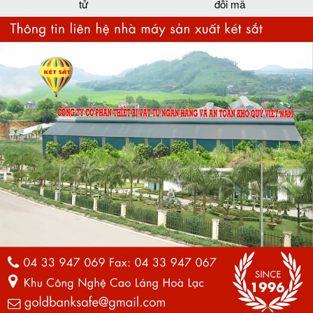
tử
đỗi mã