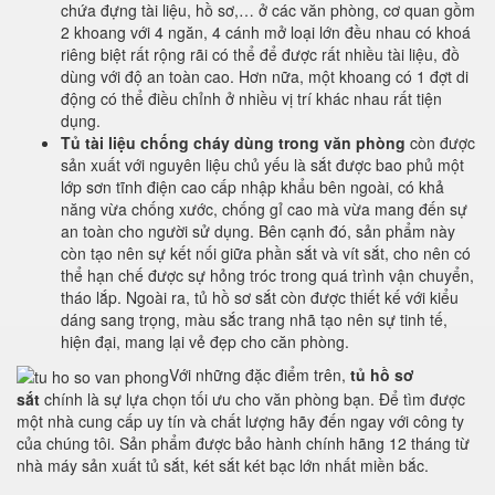
chứa đựng tài liệu, hồ sơ,… ở các văn phòng, cơ quan gồm
2 khoang với 4 ngăn, 4 cánh mở loại lớn đều nhau có khoá
riêng biệt rất rộng rãi có thể để được rất nhiều tài liệu, đồ
dùng với độ an toàn cao. Hơn nữa, một khoang có 1 đợt di
động có thể điều chỉnh ở nhiều vị trí khác nhau rất tiện
dụng.
Tủ tài liệu chống cháy dùng trong văn phòng
còn được
sản xuất với nguyên liệu chủ yếu là sắt được bao phủ một
lớp sơn tĩnh điện cao cấp nhập khẩu bên ngoài, có khả
năng vừa chống xước, chống gỉ cao mà vừa mang đến sự
an toàn cho người sử dụng. Bên cạnh đó, sản phẩm này
còn tạo nên sự kết nối giữa phần sắt và vít sắt, cho nên có
thể hạn chế được sự hỏng tróc trong quá trình vận chuyển,
tháo lắp. Ngoài ra, tủ hồ sơ sắt còn được thiết kế với kiểu
dáng sang trọng, màu sắc trang nhã tạo nên sự tinh tế,
hiện đại, mang lại vẻ đẹp cho căn phòng.
Với những đặc điểm trên,
tủ hồ sơ
sắt
chính là sự lựa chọn tối ưu cho văn phòng bạn. Để tìm được
một nhà cung cấp uy tín và chất lượng hãy đến ngay với công ty
của chúng tôi. Sản phẩm được bảo hành chính hãng 12 tháng từ
nhà máy sản xuất tủ sắt, két sắt két bạc lớn nhất miền bắc.