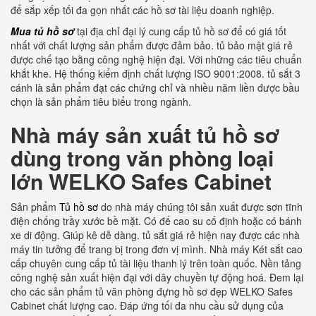
để sắp xếp tối đa gọn nhất các hồ sơ tài liệu doanh nghiệp.
Mua tủ hồ sơ
tại địa chỉ đại lý cung cấp tủ hồ sơ để có giá tốt
nhất với chất lượng sản phẩm được đảm bảo. tủ bảo mật giá rẻ
được chế tạo bằng công nghệ hiện đại. Với những các tiêu chuẩn
khắt khe. Hệ thống kiểm định chất lượng ISO 9001:2008. tủ sắt 3
cánh là sản phẩm đạt các chứng chỉ và nhiều năm liền được bầu
chọn là sản phẩm tiêu biểu trong ngành.
Nhà máy sản xuất tủ hồ sơ
dùng trong văn phòng loại
lớn WELKO Safes Cabinet
Sản phẩm
Tủ hồ sơ
do nhà máy chúng tôi sản xuất được sơn tĩnh
điện chống trầy xước bề mặt. Có đế cao su cố định hoặc có bánh
xe di động. Giúp kê dễ dàng. tủ sắt giá rẻ hiện nay được các nhà
máy tin tưởng để trang bị trong đơn vị mình. Nhà máy Két sắt cao
cấp chuyên cung cấp tủ tài liệu thanh lý trên toàn quốc. Nền tảng
công nghệ sản xuất hiện đại với dây chuyền tự động hoá. Đem lại
cho các sản phẩm tủ văn phòng đựng hồ sơ đẹp WELKO Safes
Cabinet chất lượng cao. Đáp ứng tối đa nhu cầu sử dụng của