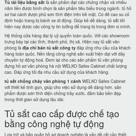
Tủ tài liệu bằng sắt
là sản phẩm đạt các chứng nhận và nhiều
năm liền được bình chọn là sản phẩm tiêu biểu trong ngành. tủ hồ
sơ hai cánh được phủ sơn tĩnh điện trên bề mặt. Có đế cao su cố
định hoặc trang bị bánh xe di động. Giúp kê dễ dàng. tủ sắt tốt
hiện nay được các công ty tin tưởng để trang bị trong đơn vị mình.
Hệ thống cửa hàng đại lý uỷ quyển toàn quốc. Với các showroom
trưng bày tại các tỉnh, thành phố, thị xã. HIện nay tủ sắt văn
phòng là
địa chỉ bán tủ sắt công ty
đáp ứng nhu cầu của khách
hàng toàn quốc. Nền tảng công nghệ sản xuất hiện đại với dây
chuyền tự động hoá. Đem lại cho các sản phẩm tủ văn phòng
đựng hồ sơ văn phòng hà nội WELKO Safes Cabinet chất lượng
cao. Đáp ứng tối đa nhu cầu sử dụng của khách hàng.
tủ sắt chống cháy văn phòng 1 cánh
WELKO Safes Cabinet
với thiết kế tinh gọn, giúp cho việc sử dụng dễ dàng hơn. sản
phẩm được sơn tĩnh điện chống trầy xước. đảm bảo bền đẹp
trong thời gian sử dụng lâu dài.
Tủ sắt cao cấp được chế tạo
bằng công nghệ tự động
Lưa trữ và bảo quản hồ sơ doanh nghiệp là vấn đề rất cần thiết.