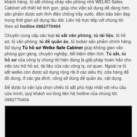
khách hàng. tủ sắt chống cháy văn phòng nhỏ WELKO Safes
Cabinet với thiết kế tinh gọn, giúp cho việc sử dụng dễ dàng hơn.
sản phẩm được sơn tĩnh điện chống trầy xước. đảm bảo bền đẹp
trong thời gian sử dụng lâu dài. Liên hệ trực tiếp với chúng tôi
theo số
hotline 0982770404
Chuyên cung cấp các loại
tủ sắt văn phòng
,
tủ tài liệu
, tủ hồ
sơ, tủ văn phòng,
tủ để quần áo
, tủ locker sản phẩm chính hãng.
Sử dụng
Tủ hồ sơ Welke Safe Cabinet
giúp không gian văn
phòng gọn gàng, chuyên nghiệp, tiết kiệm diện tích.
Tủ sắt, tủ
hồ sơ
của công ty chúng tôi hiện đang là giải pháp hoàn hảo cho
việc lưu trữ hồ sơ, tài liệu của các công ty, cơ quan. Ngoài ra tủ
sắt welko còn được sử dụng rộng rãi ở các siêu thị, cửa hàng để
đồ dùng, ở các gia đình, công sở dùng để quần áo, vật dụng.
Để được tư vấn lựa chọn chiếc tủ sắt phù hợp nhất với nhu cầu
của mình, quý khách vui lòng liên hệ hotline của chúng tôi:
0982770404