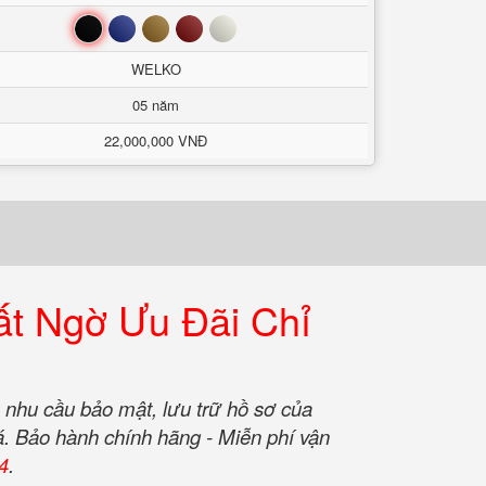
Đen
Xanh
Nâu
Đỏ
Trắng
WELKO
05 năm
22,000,000 VNĐ
t Ngờ Ưu Đãi Chỉ
o nhu cầu bảo mật, lưu trữ hồ sơ của
á. Bảo hành chính hãng - Miễn phí vận
4
.