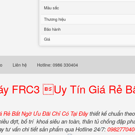
Mầu sắc
Thương hiệu
Bảo hành
Giá
eo
Liên hệ
Hotline: 0986 330404
y FRC3 Uy Tín Giá Rẻ Bấ
 Rẻ Bất Ngờ Ưu Đãi Chỉ Có Tại Đây
thiết kế chuẩn the
ều đợt, bố trí khoá siêu an toàn, thân tủ chống đập ph
y tư vấn chi tiết sản phẩm qua Hotline 24/7:
098277040