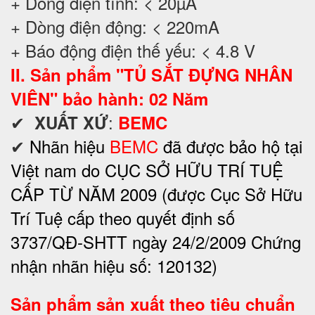
+ Dòng điện tĩnh: < 20µA
+ Dòng điện động: < 220mA
+ Báo động điện thế yếu: < 4.8 V
II. Sản phẩm "TỦ SẮT ĐỰNG NHÂN
VIÊN" bảo hành: 02 Năm
✔
:
XUẤT XỨ
BEMC
✔
Nhãn hiệu
BEMC
đã được bảo hộ tại
Việt nam do CỤC SỞ HỮU TRÍ TUỆ
CẤP TỪ NĂM 2009 (được Cục Sở Hữu
Trí Tuệ cấp theo quyết định số
3737/QĐ-SHTT ngày 24/2/2009 Chứng
nhận nhãn hiệu số: 120132)
Sản phẩm sản xuất theo tiêu chuẩn