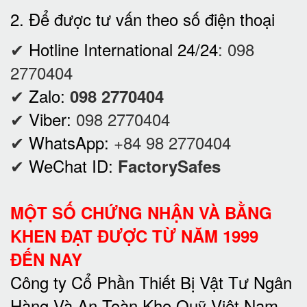
2. Để được tư vấn theo số điện thoại
✔
Hotline International 24/24
:
098
2770404
✔
Zalo:
098 2770404
✔
Viber:
098 2770404
✔
WhatsApp:
+84 98 2770404
✔
WeChat ID:
FactorySafes
MỘT SỐ CHỨNG NHẬN VÀ BẰNG
KHEN ĐẠT ĐƯỢC TỪ NĂM 1999
ĐẾN NAY
Công ty Cổ Phần Thiết Bị Vật Tư Ngân
Hàng Và An Toàn Kho Quỹ Việt Nam