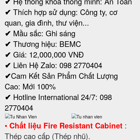
Hệ thống khóa thông minh:
An Toàn
✔
Thích hợp sử dụng: Công ty, cơ
✔
quan, gia đình, thư viện...
Mầu sắc: Ghi sáng
✔
Thương hiệu: BEMC
✔
Giá: 12,000,000
VNĐ
✔
Liên Hệ Zalo: 098 2770404
✔
Cam Kết Sản Phẩm Chất Lượng
✔
Cao: Mới 100%
Hotline International 24/7: 098
✔
2770404
•
:
Chất liệu
Fire Resistant Cabinet
Thép cao cấp (Thép nhũ).