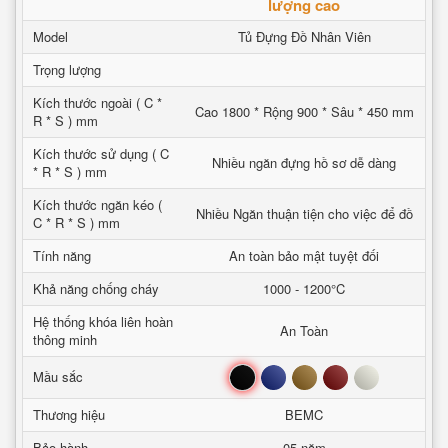
lượng cao
Model
Tủ Đựng Đồ Nhân Viên
Trọng lượng
Kích thước ngoài ( C *
Cao 1800 * Rộng 900 * Sâu * 450 mm
R * S ) mm
Kích thước sử dụng ( C
Nhiều ngăn đựng hồ sơ dễ dàng
* R * S ) mm
Kích thước ngăn kéo (
Nhiều Ngăn thuận tiện cho việc để đồ
C * R * S ) mm
Tính năng
An toàn bảo mật tuyệt đối
Khả năng chống cháy
1000 - 1200°C
Hệ thống khóa liên hoàn
An Toàn
thông minh
Đen
Xanh
Nâu
Đỏ
Trắng
Mầu sắc
Thương hiệu
BEMC
Bảo hành
05 năm