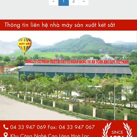
«
1
2
»