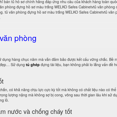
a chỉ bán tủ hồ sơ chính hãng đáp ứng nhu cầu của khách hàng toàn quố
 văn phòng đựng hồ sơ màu trắng WELKO Safes Cabinetvtủ văn phòng 
àng. tủ văn phòng đựng hồ sơ màu trắng WELKO Safes Cabinetvtủ văn
.
 văn phòng
ọ sử dụng hàng chục năm mà vẫn đảm bảo được kết cấu vững chắc. Bề m
ng đẹp… Sử dụng
tủ ghép
đựng tài liệu, bạn không phải lo lắng vấn đề
ốt
 chắn, có khả năng chịu lực cực kỳ tốt mà không có chất liệu nào có t
, trọng lượng nặng mà không sợ bị cong, võng sau thời gian lâu khi sử
ng lồ.
ấm nước và chống cháy tốt