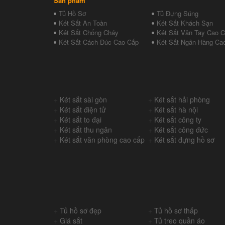
Sản phẩm
Tủ Hồ Sơ
Tủ Đựng Súng
Két Sắt An Toàn
Két Sắt Khách Sạn
Két Sắt Chống Cháy
Két Sắt Vân Tay Cao 
Két Sắt Cách Đúc Cao Cấp
Két Sắt Ngân Hàng Ca
+
Két sắt sài gòn
+
Két sắt hải phòng
+
Két sắt điện tử
+
Két sắt hà nội
+
Két sắt to đại
+
Két sắt công ty
+
Két sắt thu ngân
+
Két sắt công đức
+
Két sắt văn phòng cao cấp
+
Két sắt đựng hồ sơ
+
Tủ hồ sơ đẹp
+
Tủ hồ sơ thấp
+
Giá sắt
+
Tủ treo quần áo