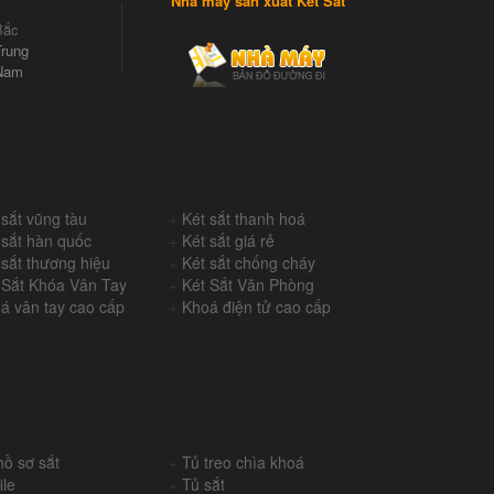
Nhà máy sản xuất Két Sắt
Bắc
rung
Nam
 sắt vũng tàu
+
Két sắt thanh hoá
 sắt hàn quốc
+
Két sắt giá rẻ
 sắt thương hiệu
+
Két sắt chống cháy
 Sắt Khóa Vân Tay
+
Két Sắt Văn Phòng
á vân tay cao cấp
+
Khoá điện tử cao cấp
hồ sơ sắt
+
Tủ treo chìa khoá
ile
+
Tủ sắt