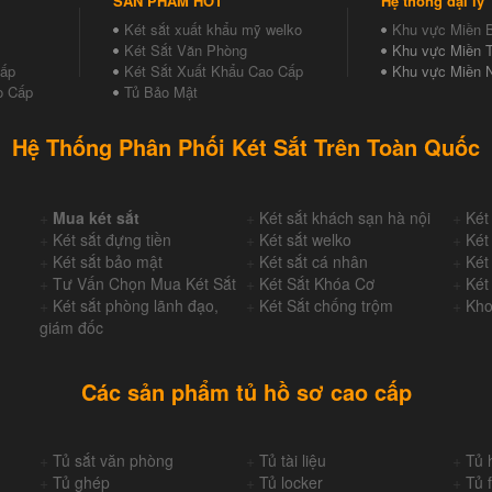
SẢN PHẨM HOT
Hệ thống đại lý
Két sắt xuất khẩu mỹ welko
Khu vực Miền 
Két Sắt Văn Phòng
Khu vực Miền T
Cấp
Két Sắt Xuất Khẩu Cao Cấp
Khu vực Miền 
o Cấp
Tủ Bảo Mật
Hệ Thống Phân Phối Két Sắt Trên Toàn Quốc
+
Mua két sắt
+
Két sắt khách sạn hà nội
+
Két
+
Két sắt đựng tiền
+
Két sắt welko
+
Két
+
Két sắt bảo mật
+
Két sắt cá nhân
+
Két
+
Tư Vấn Chọn Mua Két Sắt
+
Két Sắt Khóa Cơ
+
Két
+
Két sắt phòng lãnh đạo,
+
Két Sắt chống trộm
+
Kho
giám đốc
Các sản phẩm tủ hồ sơ cao cấp
+
Tủ sắt văn phòng
+
Tủ tài liệu
+
Tủ 
+
Tủ ghép
+
Tủ locker
+
Tủ f