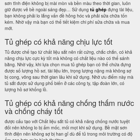
sơn tĩnh điện không bị mài mòn và bền màu theo thời gian, luôn
giữ được vẻ bề ngoài sáng đẹp… Sử dụng
tủ ghép
đựng tài liệu,
bạn không phải lo lắng vấn đề hỏng hóc và phải sửa chữa tốn
kém. Nhờ vậy mà bạn có thể tiết kiệm chi phí sửa chữa và mua
mới.
Tủ ghép có khả năng chịu lực tốt
Tủ được chế tạo từ chất liệu sắt nên rất cứng, chắc chắn, có khả
năng chịu lực cực kỳ tốt mà không có chất liệu nào có thể sánh
bằng. Nhờ vậy, khi lựa chọn mua tủ ghép bạn có thể chứa đựng
được số lượng hồ sơ, tài liệu lớn, trọng lượng nặng mà không sợ
bị cong, võng sau thời gian lâu khi sử dụng. Nhờ ưu điểm này mà
tủ sắt được sử dụng phổ biến ở các công ty, tập đoàn lớn, có
lượng hồ sơ khổng lồ.
Tủ ghép có khả năng chống thấm nước
và chống cháy tốt
được cấu tạo với Chất liệu sắt tủ có khả năng chống nước tuyệt
đối nên không lo bị ẩm mốc, mối mọt khi sử dụng. Bề mặt sơn
tĩnh điện nên không sợ bị han gỉ dù để tủ trong môi trường có độ