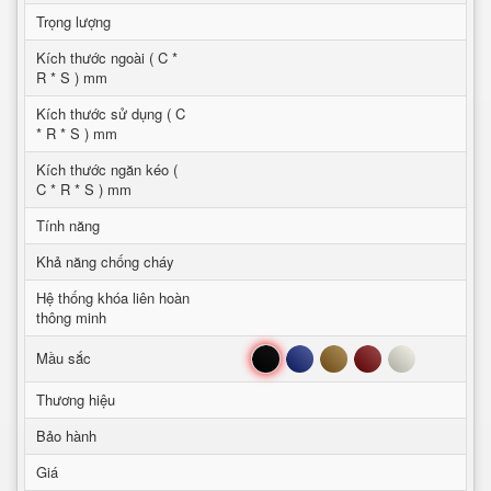
Trọng lượng
Kích thước ngoài ( C *
R * S ) mm
Kích thước sử dụng ( C
* R * S ) mm
Kích thước ngăn kéo (
C * R * S ) mm
Tính năng
Khả năng chống cháy
Hệ thống khóa liên hoàn
thông minh
Đen
Xanh
Nâu
Đỏ
Trắng
Mầu sắc
Thương hiệu
Bảo hành
Giá