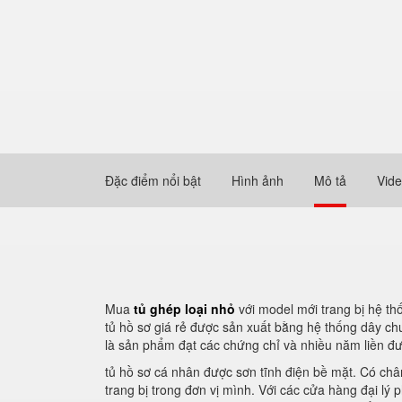
Đặc điểm nổi bật
Hình ảnh
Mô tả
Vid
Mua
tủ ghép loại nhỏ
với model mới trang bị hệ t
tủ hồ sơ giá rẻ được sản xuất bằng hệ thống dây ch
là sản phẩm đạt các chứng chỉ và nhiều năm liền đư
tủ hồ sơ cá nhân được sơn tĩnh điện bề mặt. Có châ
trang bị trong đơn vị mình. Với các cửa hàng đại l