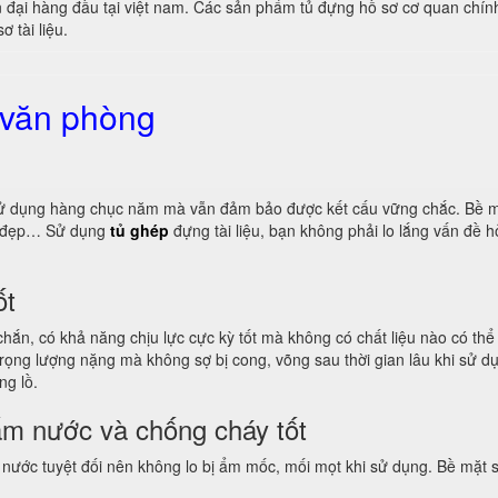
n đại hàng đầu tại việt nam. Các sản phẩm tủ đựng hồ sơ cơ quan ch
 tài liệu.
 văn phòng
ọ sử dụng hàng chục năm mà vẫn đảm bảo được kết cấu vững chắc. Bề m
ng đẹp… Sử dụng
tủ ghép
đựng tài liệu, bạn không phải lo lắng vấn đề
ốt
 chắn, có khả năng chịu lực cực kỳ tốt mà không có chất liệu nào có t
, trọng lượng nặng mà không sợ bị cong, võng sau thời gian lâu khi sử
ng lồ.
ấm nước và chống cháy tốt
 nước tuyệt đối nên không lo bị ẩm mốc, mối mọt khi sử dụng. Bề mặt s