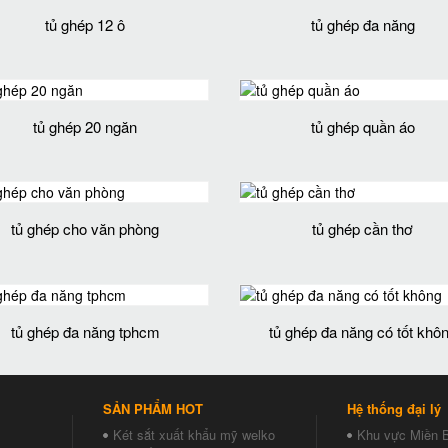
tủ ghép 12 ô
tủ ghép đa năng
tủ ghép 20 ngăn
tủ ghép quần áo
tủ ghép cho văn phòng
tủ ghép cần thơ
tủ ghép đa năng tphcm
tủ ghép đa năng có tốt khô
SẢN PHẨM HOT
Hệ thống đại lý
Két sắt xuất khẩu mỹ welko
Khu vực Miền 