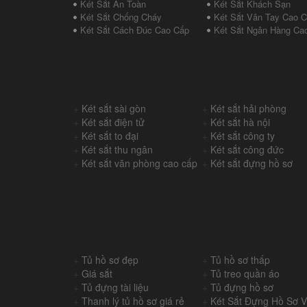
Két Sắt An Toàn
Két Sắt Khách Sạn
Két Sắt Chống Cháy
Két Sắt Vân Tay Cao 
Két Sắt Cách Đúc Cao Cấp
Két Sắt Ngân Hàng Ca
+
Két sắt sài gòn
+
Két sắt hải phòng
+
Két sắt điện tử
+
Két sắt hà nội
+
Két sắt to đại
+
Két sắt công ty
+
Két sắt thu ngân
+
Két sắt công đức
+
Két sắt văn phòng cao cấp
+
Két sắt đựng hồ sơ
+
Tủ hồ sơ đẹp
+
Tủ hồ sơ thấp
+
Giá sắt
+
Tủ treo quần áo
+
Tủ đựng tài liệu
+
Tủ đựng hồ sơ
+
Thanh lý tủ hồ sơ giá rẻ
+
Két Sắt Đựng Hồ Sơ 