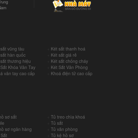
rung
Nam
 sắt vũng tàu
+
Két sắt thanh hoá
 sắt hàn quốc
+
Két sắt giá rẻ
 sắt thương hiệu
+
Két sắt chống cháy
 Sắt Khóa Vân Tay
+
Két Sắt Văn Phòng
á vân tay cao cấp
+
Khoá điện tử cao cấp
hồ sơ sắt
+
Tủ treo chìa khoá
ile
+
Tủ sắt
hồ sơ ngân hàng
+
Tủ văn phòng
 Sắt
+
Tủ kệ hồ sơ