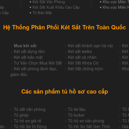
Két Sắt Văn Phòng
Khu vực Miền T
Cấp
Két Sắt Xuất Khẩu Cao Cấp
Khu vực Miền 
o Cấp
Tủ Bảo Mật
Hệ Thống Phân Phối Két Sắt Trên Toàn Quốc
+
Mua két sắt
+
Két sắt khách sạn hà nội
+
Két
+
Két sắt đựng tiền
+
Két sắt welko
+
Két
+
Két sắt bảo mật
+
Két sắt cá nhân
+
Két
+
Tư Vấn Chọn Mua Két Sắt
+
Két Sắt Khóa Cơ
+
Két
+
Két sắt phòng lãnh đạo,
+
Két Sắt chống trộm
+
Kho
giám đốc
Các sản phẩm tủ hồ sơ cao cấp
+
Tủ sắt văn phòng
+
Tủ tài liệu
+
Tủ 
+
Tủ ghép
+
Tủ locker
+
Tủ f
+
Tủ hồ sơ giá rẻ
+
Tủ hồ sơ văn phòng
+
Tủ 
Văn
+
Tủ Hồ Sơ Di Động
+
Tủ Hồ Sơ Sắt Sơn Tĩnh
+
Giá