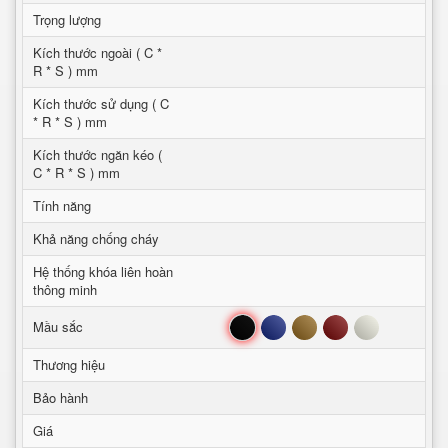
Trọng lượng
Kích thước ngoài ( C *
R * S ) mm
Kích thước sử dụng ( C
* R * S ) mm
Kích thước ngăn kéo (
C * R * S ) mm
Tính năng
Khả năng chống cháy
Hệ thống khóa liên hoàn
thông minh
Đen
Xanh
Nâu
Đỏ
Trắng
Mầu sắc
Thương hiệu
Bảo hành
Giá