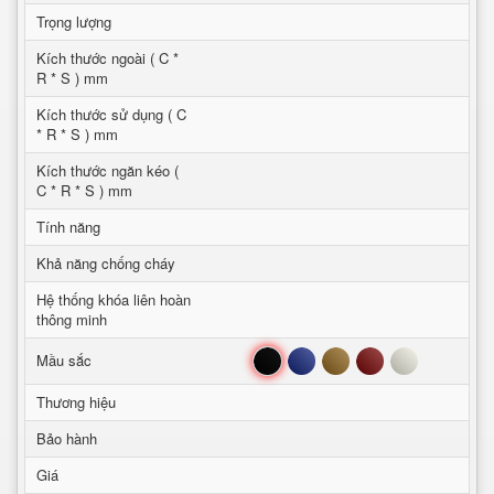
Trọng lượng
Kích thước ngoài ( C *
R * S ) mm
Kích thước sử dụng ( C
* R * S ) mm
Kích thước ngăn kéo (
C * R * S ) mm
Tính năng
Khả năng chống cháy
Hệ thống khóa liên hoàn
thông minh
Đen
Xanh
Nâu
Đỏ
Trắng
Mầu sắc
Thương hiệu
Bảo hành
Giá