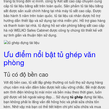
trang bị trong đơn vị mình. công ty Két sắt cao cấp chuyên cung
cấp tủ tài liệu bằng sắt trên toàn quốc. Sản phẩm tủ tài liệu bằng
sắt được sản xuất chính hãng tại nhà máy tủ sắt cao cấp. Được
bảo hành 5 năm trên toàn quốc. tủ tài liệu cá nhân được hỗ trợ
hướng dẫn thiết lập và sử dụng tại nhà miễn phí. Hỗ trợ giao hàng
và thanh toán tại nhà. tủ đựng hồ sơ văn phòng bằng sắt cao cấp
hà nội WELKO Safes Cabinet được công ty chúng tôi thiết kế với
sự tinh giản và thuận tiện sử dụng.
Ưu điểm nổi bật tủ ghép văn
phòng
Tủ có độ bền cao
Với độ bền cao, tủ sắt lắp ghép thường có tuổi thọ sử dụng hàng
chục năm mà vẫn đảm bảo được kết cấu vững chắc. Bề mặt được
sơn tĩnh điện không bị mài mòn và bền màu theo thời gian, luôn
giữ được vẻ bề ngoài sáng đẹp… Sử dụng
tủ ghép
đựng tài liệu,
bạn không phải lo lắng vấn đề hỏng hóc và phải sửa chữa tốn
kém. Nhờ vậy mà bạn có thể tiết kiệm chi phí sửa chữa và mua