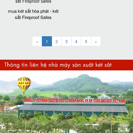
mua két sắt hòa phát - két
sắt Fireproof Safes
«
1
2
3
4
5
»