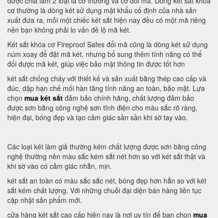
được chia làm 2 loại là cơ thường và cơ đổi mã. Dòng két sắt khóa
cơ thường là dòng két sử dụng mật khẩu cố định của nhà sản
xuất đưa ra, mỗi một chiếc két sắt hiện nay đều có một mã riêng
nên bạn không phải lo vấn đề lộ mã két.
Két sắt khóa cơ Fireproof Safes đổi mã cũng là dòng két sử dụng
núm xoay để đặt mã két, nhưng bổ sung thêm tính năng có thể
đổi được mã két, giúp việc bảo mật thông tin được tốt hơn
két sắt chống cháy với thiết kế và sản xuất bằng thép cao cấp và
đúc, dập hạn chế mối hàn tăng tính năng an toàn, bảo mật. Lựa
chọn
mua két sắt
đảm bảo chính hãng, chất lượng đảm bảo
được sơn bằng công nghệ sơn tĩnh điện cho màu sắc rõ ràng,
hiện đại, bóng đẹp và tạo cảm giác sần sần khi sờ tay vào.
Các loại két làm giả thường kém chất lượng được sơn bằng công
nghệ thường nên màu sắc kém sắt nét hơn so với két sắt thật và
khi sờ vào có cảm giác nhẵn, mịn.
két sắt an toàn có màu sắc sắc nét, bóng đẹp hơn hẳn so với két
sắt kém chất lượng. Với những chuỗi đại diện bán hàng liên tục
cập nhật sản phẩm mới.
cửa hàng két sắt cao cấp hiện nay là nơi uy tín để bạn chọn
mua