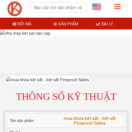
ĐỔI MÃ
SẢN PHẨM
ĐẠI LÝ
THÔNG SỐ KỸ THUẬT
mua khóa két sắt - két sắt
Tên sản phẩm
Fireproof Safes