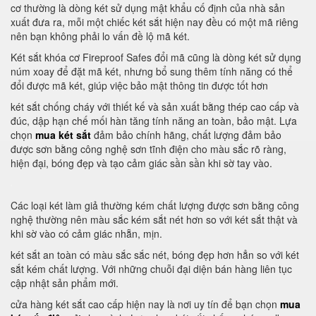
cơ thường là dòng két sử dụng mật khẩu cố định của nhà sản
xuất đưa ra, mỗi một chiếc két sắt hiện nay đều có một mã riêng
nên bạn không phải lo vấn đề lộ mã két.
Két sắt khóa cơ Fireproof Safes đổi mã cũng là dòng két sử dụng
núm xoay để đặt mã két, nhưng bổ sung thêm tính năng có thể
đổi được mã két, giúp việc bảo mật thông tin được tốt hơn
két sắt chống cháy với thiết kế và sản xuất bằng thép cao cấp và
đúc, dập hạn chế mối hàn tăng tính năng an toàn, bảo mật. Lựa
chọn
mua két sắt
đảm bảo chính hãng, chất lượng đảm bảo
được sơn bằng công nghệ sơn tĩnh điện cho màu sắc rõ ràng,
hiện đại, bóng đẹp và tạo cảm giác sần sần khi sờ tay vào.
Các loại két làm giả thường kém chất lượng được sơn bằng công
nghệ thường nên màu sắc kém sắt nét hơn so với két sắt thật và
khi sờ vào có cảm giác nhẵn, mịn.
két sắt an toàn có màu sắc sắc nét, bóng đẹp hơn hẳn so với két
sắt kém chất lượng. Với những chuỗi đại diện bán hàng liên tục
cập nhật sản phẩm mới.
cửa hàng két sắt cao cấp hiện nay là nơi uy tín để bạn chọn
mua