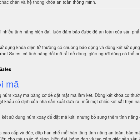
chắc chắn và hệ thống khóa an toàn thông minh.
i nhiều tính năng hiện đại, luôn đảm bảo được độ an toàn của sản phẩ
ét sử dụng khóa điện tử thường có chuông báo động và dòng két sử dụn
roof Safes có tính năng đổi mã rất dễ dàng, giúp người dùng có thể an
 Safes
ổi mã
ng núm xoay mã bằng cơ để đặt mật mã làm két. Dòng két khóa cơ thườn
t khẩu cố định của nhà sản xuất đưa ra, mỗi một chiếc két sắt hiện n
g két sử dụng núm xoay để đặt mã két, nhưng bổ sung thêm tính năng c
hép cao cấp và đúc, dập hạn chế mối hàn tăng tính năng an toàn, bảo 
n cho màu sắc rõ ràng, hiện đại, bóng đẹp và tạo cảm giác sần sần k