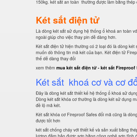
150kg. két sắt an toàn thường được làm bằng thép 
Két sắt điện tử
Là dòng két sắt sử dụng hệ thống ổ khoá an toàn vớ
ngoài giúp cho việc thay pin dễ dàng hơn.
Két sắt điện tử hiện thường có 2 loại đó là dòng k
muốn dò thông tin mã két của bạn. Két điện tử Firep
thể dễ dàng thay đổi
xem thêm
mua két sắt điện tử - két sắt Fireproof
Két sắt khoá cơ và cơ đ
Đây là dòng két sắt thiết kế hệ thống ổ khoá sử dụ
Dòng két sắt khóa cơ thường là dòng két sử dụng mậ
đề lộ mã két.
Két sắt khóa cơ Fireproof Safes đổi mã cũng là dòn
được tốt hơn
két sắt chống cháy với thiết kế và sản xuất bằng t
lượng đảm bảo được sơn bằng công nghệ sơn tĩnh điệ