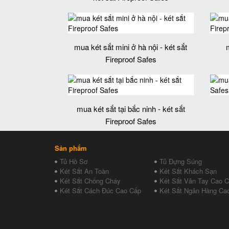
mua két sắt mini ở hà nội - két sắt
Fireproof Safes
mua két sắt tại bắc ninh - két sắt
Fireproof Safes
Sản phẩm
Tủ Hồ Sơ
Tủ Đựng Súng
Két Sắt An Toàn
Két Sắt Khách Sạn
Két Sắt Chống Cháy
Két Sắt Vân Tay Cao 
Két Sắt Cách Đúc Cao Cấp
Két Sắt Ngân Hàng Ca