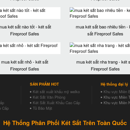
mua két sắt nào tốt - két sắt
mua két sắt bao nhiêu tiền - 
Fireproof Safes
sắt Fireproof Safes
mua két sắt nhỏ - két sắt
mua két sắt nha trang - két 
Fireproof Safes
Fireproof Safes
SẢN PHẨM HOT
Hệ thống đại lý
Két sắt xuất khẩu mỹ welko
Khu vực Miền 
Két Sắt Văn Phòng
Khu vực Miền T
Cấp
Két Sắt Xuất Khẩu Cao Cấp
Khu vực Miền 
o Cấp
Tủ Bảo Mật
Hệ Thống Phân Phối Két Sắt Trên Toàn Quốc