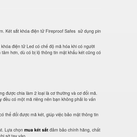
m. Két sắt khóa điện tử Fireproof Safes sử dụng pin
g khóa điện tử Led có chế độ mã hóa khi có người
 tâm hơn, dù có bị lộ thông tin mật khẩu két cũng có
g được chia làm 2 loại là cơ thường và cơ đổi mã.
ay đều có một mã riêng nên bạn không phải lo vấn
ó thể đổi được mã két, giúp việc bảo mật thông tin
mật. Lựa chọn
mua két sắt
đảm bảo chính hãng, chất
hi sờ tay vào.