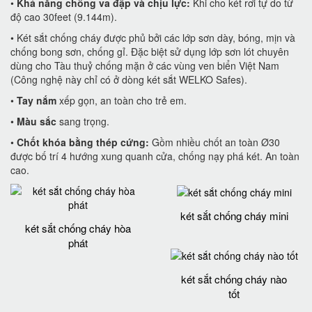
•
Khả năng chống va đập và chịu lực:
Khi cho két rơi tự do từ
độ cao 30feet (9.144m).
• Két sắt chống cháy được phủ bởi các lớp sơn dày, bóng, mịn và
chống bong sơn, chống gỉ. Đặc biệt sử dụng lớp sơn lót chuyên
dùng cho Tàu thuỷ chống mặn ở các vùng ven biển Việt Nam
(Công nghệ này chỉ có ở dòng két sắt WELKO Safes).
•
Tay nắm
xếp gọn, an toàn cho trẻ em.
•
Màu sắc
sang trọng.
•
Chốt khóa bằng thép cứng:
Gồm nhiều chốt an toàn Ø30
được bố trí 4 hướng xung quanh cửa, chống nạy phá két. An toàn
cao.
két sắt chống cháy mini
két sắt chống cháy hòa
phát
két sắt chống cháy nào
tốt