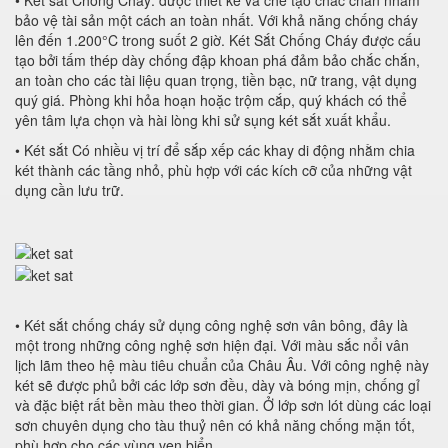
• Két sắt Chống Cháy: được thiết kế và chế tạo chắc chắn nhằm
bảo vệ tài sản một cách an toàn nhất. Với khả năng chống cháy
lên đến 1.200°C trong suốt 2 giờ. Két Sắt Chống Cháy được cấu
tạo bởi tấm thép dày chống đập khoan phá đảm bảo chắc chắn,
an toàn cho các tài liệu quan trọng, tiền bạc, nữ trang, vật dụng
quý giá. Phòng khi hỏa hoạn hoặc trộm cắp, quý khách có thể
yên tâm lựa chọn và hài lòng khi sử sụng két sắt xuất khẩu.
• Két sắt Có nhiều vị trí để sắp xếp các khay di động nhằm chia
két thành các tầng nhỏ, phù hợp với các kích cỡ của những vật
dụng cần lưu trữ.
• Két sắt chống cháy sử dụng công nghệ sơn vân bông, đây là
một trong những công nghệ sơn hiện đại. Với màu sắc nổi vân
lịch lãm theo hệ màu tiêu chuẩn của Châu Âu. Với công nghệ này
két sẽ được phủ bởi các lớp sơn đều, dày và bóng mịn, chống gỉ
và đặc biệt rất bền màu theo thời gian. Ở lớp sơn lót dùng các loại
sơn chuyên dụng cho tàu thuỷ nên có khả năng chống mặn tốt,
phù hợp cho các vùng ven biển.