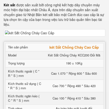
Két sắt
được sản xuất bởi công nghệ kết hợp dây chuyền máy
móc hiện đại bậc nhất Châu Á, dựa trên dây chuyền sản xuất
chuyển giao từ Nhật Bản két sắt bảo mật Cánh đúc cao cấp là sự
lựa chọn tin cậy của bạn trong việc lưu trữ bảo quản tiền bạc tài
liệu.
két Sắt Chống Cháy Cao Cấp
Tên sản phẩm
Model
Két Sắt Chống Cháy KCC200 Đổi Mã
Trọng lượng
190 ± 10Kg
Kích thước ngoài ( C *
Cao 1.070 * Rộng 600 * Sâu 600
R * S ) mm
Kích thước sử dụng ( C
Cao 700 * Rộng 490 * Sâu 420
* R * S ) mm
Kích thước ngăn kéo (
Cao 100 * Rộng 410 * Sâu 380
C * R * S ) mm
Tính năng
An toàn bảo mật tuyệt đối