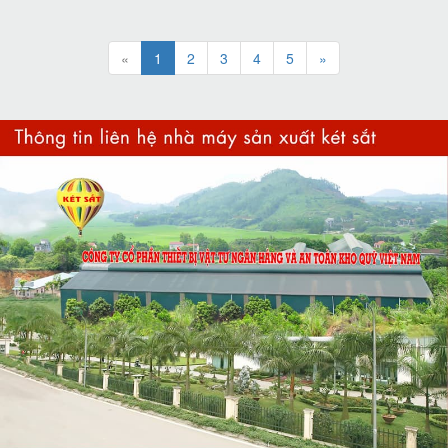
«
1
2
3
4
5
»