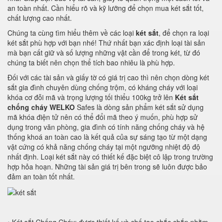
an toàn nhất. Cần hiểu rõ và kỹ lưỡng để chọn mua két sắt tốt,
chất lượng cao nhất.
Chúng ta cùng tìm hiểu thêm về các loại
két sắt
, để chọn ra loại
két sắt phù hợp với bạn nhé! Thứ nhất bạn xác định loại tài sản
mà bạn cất giữ và số lượng những vật cần để trong két, từ đó
chúng ta biết nên chọn thể tích bao nhiêu là phù hợp.
Đối với các tài sản và giấy tờ có giá trị cao thì nên chọn dòng két
sắt gia đình chuyên dùng chống trộm, có kháng cháy với loại
khóa cơ đỗi mã và trọng lượng tối thiểu 100kg trở lên
Két sắt
chống cháy WELKO
Safes là dòng sản phẩm két sắt sử dụng
mã khóa điện tử nên có thể đổi mã theo ý muốn, phù hợp sử
dụng trong văn phòng, gia đình có tính năng chống cháy và hệ
thống khoá an toàn cao là kết quả của sự sáng tạo từ một dạng
vật cứng có khả năng chống cháy tại một ngưỡng nhiệt độ độ
nhất định. Loại két sắt này có thiết kế đặc biệt cô lập trong trường
hợp hỏa hoạn. Những tài sản giá trị bên trong sẽ luôn được bảo
đảm an toàn tốt nhất.