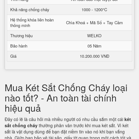
Khả năng chống cháy
1000 - 1200°C
Hệ thống khóa liên hoàn
Chìa Khoá + Mã Số + Tay Cầm
thông minh
Thương hiệu
WELKO
Bảo hành
05 Năm
Giá
10.200.000 VNĐ
Mua Két Sắt Chống Cháy loại
nào tốt? - An toàn tài chính
hiệu quả
Đây có lẽ là câu hỏi mà nhiều người có nhu cầu sắm một cái
két
sắt chống cháy
thường phân vân trước khi mua két sắt. Vì két
sắt là vật dụng dùng để bạn đặt niềm tin vào nó khi bạn vắng
nhà. Giứp bạn bảo vệ tài sản, giấy tờ quan trọng một cách tốt và