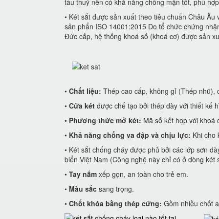
tàu thuỷ nên có khả năng chống mặn tốt, phù hợp
• Két sắt được sản xuất theo tiêu chuẩn Châu Âu
sản phẩn ISO 14001:2015 Do tổ chức chứng nhận 
Đức cấp, hệ thống khoá số (khoá cơ) được sản xuấ
•
Chất liệu:
Thép cao cấp, không gỉ (Thép nhũ), 
•
Cửa két
được chế tạo bởi thép dày với thiết kế
•
Phương thức mở két:
Mã số kết hợp với khoá c
•
Khả năng chống va đập và chịu lực:
Khi cho k
• Két sắt chống cháy được phủ bởi các lớp sơn d
biển Việt Nam (Công nghệ này chỉ có ở dòng két
•
Tay nắm
xếp gọn, an toàn cho trẻ em.
•
Màu sắc
sang trọng.
•
Chốt khóa bằng thép cứng:
Gồm nhiều chốt an