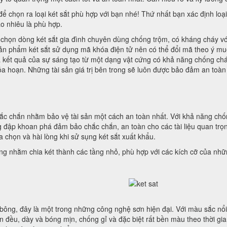
 để chọn ra loại két sắt phù hợp với bạn nhé! Thứ nhất bạn xác định lo
ao nhiêu là phù hợp.
nên chọn dòng két sắt gia đình chuyên dùng chống trộm, có kháng cháy vớ
ản phẩm két sắt sử dụng mã khóa điện tử nên có thể đổi mã theo ý muố
kết quả của sự sáng tạo từ một dạng vật cứng có khả năng chống cháy 
hỏa hoạn. Những tài sản giá trị bên trong sẽ luôn được bảo đảm an toàn 
hắc chắn nhằm bảo vệ tài sản một cách an toàn nhất. Với khả năng chốn
ập khoan phá đảm bảo chắc chắn, an toàn cho các tài liệu quan trọng,
 chọn và hài lòng khi sử sụng két sắt xuất khẩu.
động nhằm chia két thành các tầng nhỏ, phù hợp với các kích cỡ của nhữ
bông, đây là một trong những công nghệ sơn hiện đại. Với màu sắc nổi
n đều, dày và bóng mịn, chống gỉ và đặc biệt rất bền màu theo thời gia