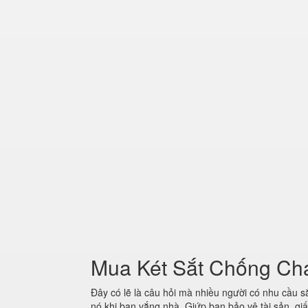
Mua Két Sắt Chống Cháy 
Đây có lẽ là câu hỏi mà nhiều người có nhu cầu 
nó khi bạn vắng nhà. Giứp bạn bảo vệ tài sản, giấ