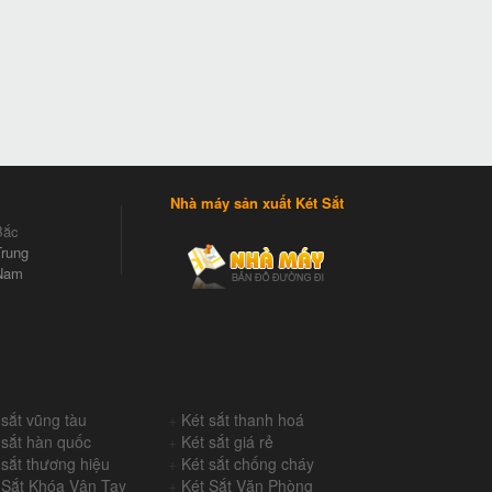
Nhà máy sản xuất Két Sắt
Bắc
rung
Nam
 sắt vũng tàu
+
Két sắt thanh hoá
 sắt hàn quốc
+
Két sắt giá rẻ
 sắt thương hiệu
+
Két sắt chống cháy
 Sắt Khóa Vân Tay
+
Két Sắt Văn Phòng