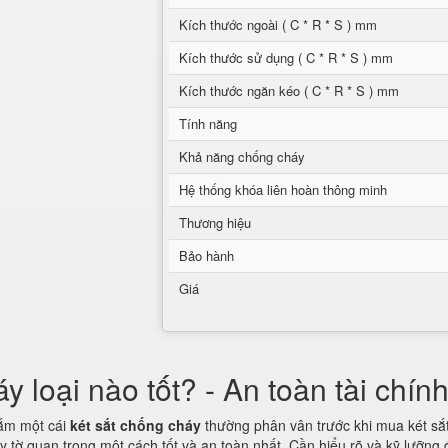
Kích thước ngoài ( C * R * S ) mm
Kích thước sử dụng ( C * R * S ) mm
Kích thước ngăn kéo ( C * R * S ) mm
Tính năng
Khả năng chống cháy
Hệ thống khóa liên hoàn thông minh
Thương hiệu
Bảo hành
Giá
loại nào tốt? - An toàn tài chín
sắm một cái
két sắt chống cháy
thường phân vân trước khi mua két sắt.
y tờ quan trọng một cách tốt và an toàn nhất. Cần hiểu rõ và kỹ lưỡng 