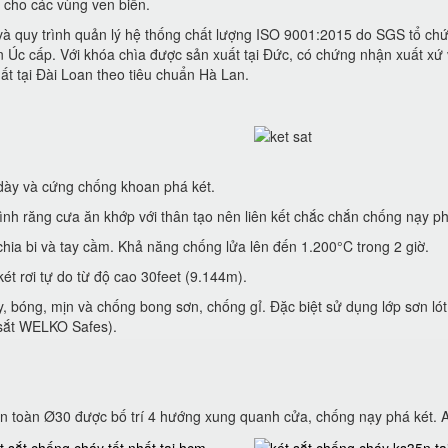
 cho các vùng ven biển.
 và quy trình quản lý hệ thống chất lượng ISO 9001:2015 do SGS tổ 
Úc cấp. Với khóa chìa được sản xuất tại Đức, có chứng nhận xuất xứ
t tại Đài Loan theo tiêu chuẩn Hà Lan.
dày và cứng chống khoan phá két.
 hình răng cưa ăn khớp với thân tạo nên liên kết chắc chắn chống nạy 
hia bi và tay cầm. Khả năng chống lửa lên đến 1.200°C trong 2 giờ.
ét rơi tự do từ độ cao 30feet (9.144m).
ày, bóng, mịn và chống bong sơn, chống gỉ. Đặc biệt sử dụng lớp sơn 
 sắt WELKO Safes).
 toàn Ø30 được bố trí 4 hướng xung quanh cửa, chống nạy phá két. A