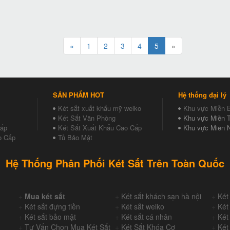
«
1
2
3
4
5
»
SẢN PHẨM HOT
Hệ thống đại lý
Két sắt xuất khẩu mỹ welko
Khu vực Miền 
Két Sắt Văn Phòng
Khu vực Miền T
Cấp
Két Sắt Xuất Khẩu Cao Cấp
Khu vực Miền 
o Cấp
Tủ Bảo Mật
Hệ Thống Phân Phối Két Sắt Trên Toàn Quốc
+
Mua két sắt
+
Két sắt khách sạn hà nội
+
Két
+
Két sắt đựng tiền
+
Két sắt welko
+
Két
+
Két sắt bảo mật
+
Két sắt cá nhân
+
Két
+
Tư Vấn Chọn Mua Két Sắt
+
Két Sắt Khóa Cơ
+
Két