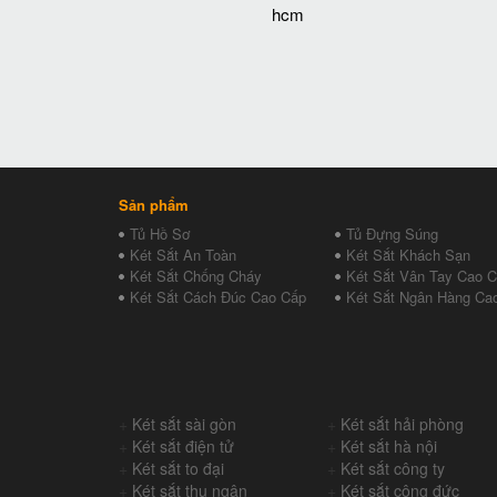
hcm
Sản phẩm
Tủ Hồ Sơ
Tủ Đựng Súng
Két Sắt An Toàn
Két Sắt Khách Sạn
Két Sắt Chống Cháy
Két Sắt Vân Tay Cao 
Két Sắt Cách Đúc Cao Cấp
Két Sắt Ngân Hàng Ca
+
Két sắt sài gòn
+
Két sắt hải phòng
+
Két sắt điện tử
+
Két sắt hà nội
+
Két sắt to đại
+
Két sắt công ty
+
Két sắt thu ngân
+
Két sắt công đức