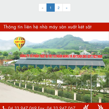
«
1
2
»