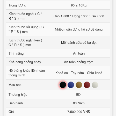
Trọng lượng
90 ± 10Kg
Kích thước ngoài ( C *
Cao 1.800 * Rộng 1000 * Sâu 500
R * S ) mm
Kích thước sử dụng ( C
Nhiều ngăn đựng hồ sơ dễ dàng
* R * S ) mm
Kích thước ngăn kéo (
Mỗi cánh cửa có ba đợt
C * R * S ) mm
Tính năng
An toàn
Khả năng chống cháy
An toàn chống trộm
Hệ thống khóa liên hoàn
Khoá cơ - Tay nắm - Chìa khoá
thông minh
Đen
Xanh
Nâu
Đỏ
Trắng
Mầu sắc
Thương hiệu
BDI
Bảo hành
03 Năm
Giá
7.500.000 VNĐ