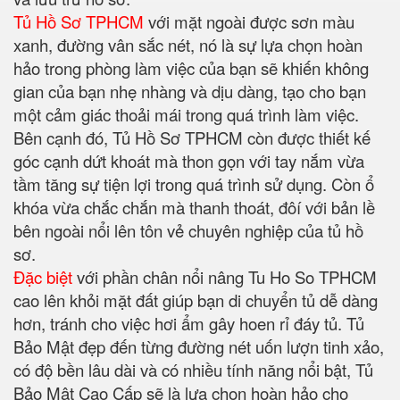
Tủ Hồ Sơ TPHCM
với mặt ngoài được sơn màu
xanh, đường vân sắc nét, nó là sự lựa chọn hoàn
hảo trong phòng làm việc của bạn sẽ khiến không
gian của bạn nhẹ nhàng và dịu dàng, tạo cho bạn
một cảm giác thoải mái trong quá trình làm việc.
Bên cạnh đó, Tủ Hồ Sơ TPHCM còn được thiết kế
góc cạnh dứt khoát mà thon gọn với tay nắm vừa
tầm tăng sự tiện lợi trong quá trình sử dụng. Còn ổ
khóa vừa chắc chắn mà thanh thoát, đôí với bản lề
bên ngoài nổi lên tôn vẻ chuyên nghiệp của tủ hồ
sơ.
Đặc biệt
với phần chân nổi nâng Tu Ho So TPHCM
cao lên khỏi mặt đất giúp bạn di chuyển tủ dễ dàng
hơn, tránh cho việc hơi ẩm gây hoen rỉ đáy tủ. Tủ
Bảo Mật đẹp đến từng đường nét uốn lượn tinh xảo,
có độ bền lâu dài và có nhiều tính năng nổi bật, Tủ
Bảo Mật Cao Cấp sẽ là lựa chọn hoàn hảo cho