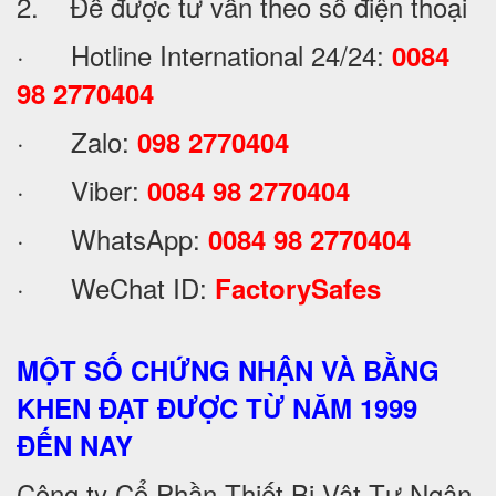
2. Để được tư vấn theo số điện thoại
· Hotline International 24/24:
0084
98 2770404
· Zalo:
098 2770404
· Viber:
0084 98 2770404
· WhatsApp:
0084 98 2770404
· WeChat ID:
FactorySafes
MỘT SỐ CHỨNG NHẬN VÀ BẰNG
KHEN ĐẠT ĐƯỢC TỪ NĂM 1999
ĐẾN NAY
Công ty Cổ Phần Thiết Bị Vật Tư Ngân