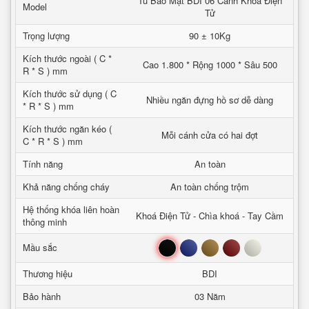
Tủ Bảo Mật BDI 06 Cánh Khoá Điện
Model
Tử
Trọng lượng
90 ± 10Kg
Kích thước ngoài ( C *
Cao 1.800 * Rộng 1000 * Sâu 500
R * S ) mm
Kích thước sử dụng ( C
Nhiều ngăn đựng hồ sơ dễ dàng
* R * S ) mm
Kích thước ngăn kéo (
Mỗi cánh cửa có hai đợt
C * R * S ) mm
Tính năng
An toàn
Khả năng chống cháy
An toàn chống trộm
Hệ thống khóa liên hoàn
Khoá Điện Tử - Chìa khoá - Tay Cầm
thông minh
Đen
Xanh
Nâu
Đỏ
Trắng
Mầu sắc
Thương hiệu
BDI
Bảo hành
03 Năm