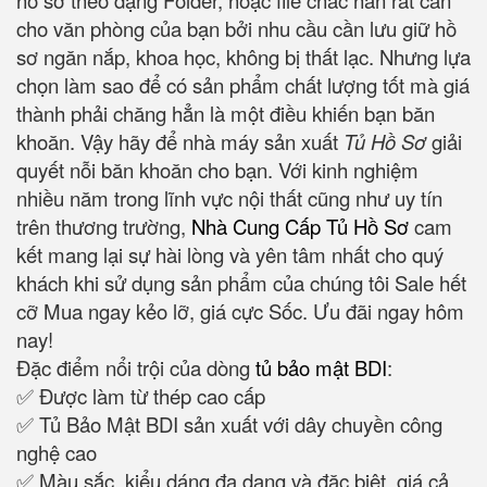
hồ sơ theo dạng Folder, hoặc file chắc hẳn rất cần
cho văn phòng của bạn bởi nhu cầu cần lưu giữ hồ
sơ ngăn nắp, khoa học, không bị thất lạc. Nhưng lựa
chọn làm sao để có sản phẩm chất lượng tốt mà giá
thành phải chăng hẳn là một điều khiến bạn băn
khoăn. Vậy hãy để nhà máy sản xuất
Tủ Hồ Sơ
giải
quyết nỗi băn khoăn cho bạn. Với kinh nghiệm
nhiều năm trong lĩnh vực nội thất cũng như uy tín
trên thương trường,
Nhà Cung Cấp Tủ Hồ Sơ
cam
kết mang lại sự hài lòng và yên tâm nhất cho quý
khách khi sử dụng sản phẩm của chúng tôi Sale hết
cỡ Mua ngay kẻo lỡ‎, giá cực Sốc. Ưu đãi ngay hôm
nay!
Đặc điểm nổi trội của dòng
tủ bảo mật BDI
:
✅ Được làm từ thép cao cấp
✅ Tủ Bảo Mật BDI sản xuất với dây chuyền công
nghệ cao
✅ Màu sắc, kiểu dáng đa dạng và đặc biệt, giá cả