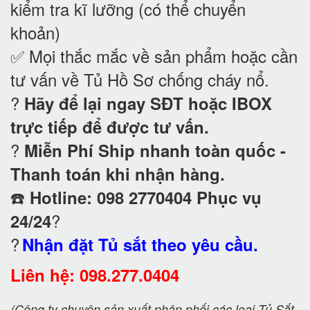
kiểm tra kĩ lưỡng (có thể chuyển
khoản)
✅ Mọi thắc mắc về sản phẩm hoặc cần
tư vấn về Tủ Hồ Sơ chống cháy nổ
.
?
Hãy để lại ngay SĐT hoặc IBOX
trực tiếp để được tư vấn.
?
Miễn Phí Ship nhanh toàn quốc -
Thanh toán khi nhận hàng.
☎️
Hotline: 098 2770404 Phục vụ
?
24/24
?
Nhận đặt Tủ sắt theo yêu cầu.
Liên hệ: 098.277.0404
(Công ty chuyên sản xuất phân phối các loại Tủ Sắt