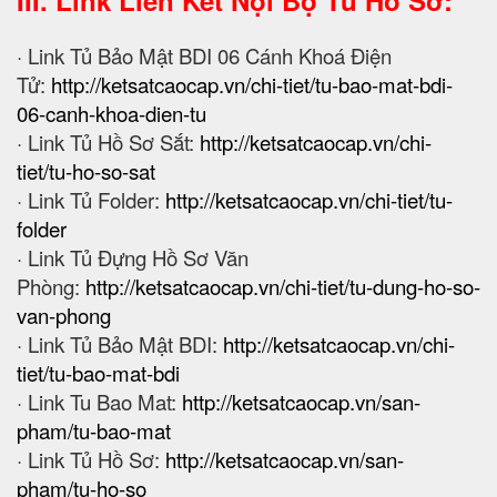
III. Link Liên Kết Nội Bộ Tủ Hồ Sơ:
· Link Tủ Bảo Mật BDI 06 Cánh Khoá Điện
Tử:
http://ketsatcaocap.vn/chi-tiet/tu-bao-mat-bdi-
06-canh-khoa-dien-tu
· Link Tủ Hồ Sơ Sắt:
http://ketsatcaocap.vn/chi-
tiet/tu-ho-so-sat
· Link Tủ Folder:
http://ketsatcaocap.vn/chi-tiet/tu-
folder
· Link Tủ Đựng Hồ Sơ Văn
Phòng:
http://ketsatcaocap.vn/chi-tiet/tu-dung-ho-so-
van-phong
· Link Tủ Bảo Mật BDI:
http://ketsatcaocap.vn/chi-
tiet/tu-bao-mat-bdi
· Link Tu Bao Mat:
http://ketsatcaocap.vn/san-
pham/tu-bao-mat
· Link Tủ Hồ Sơ:
http://ketsatcaocap.vn/san-
pham/tu-ho-so