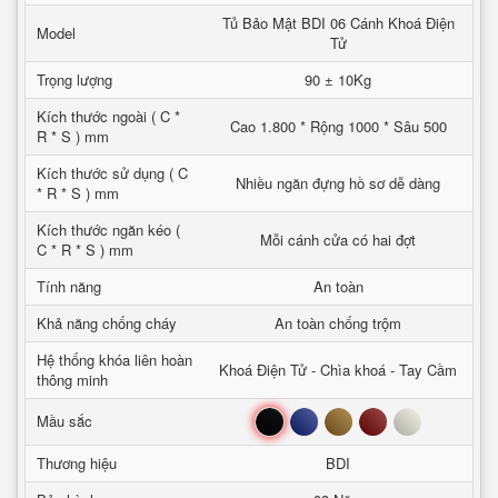
Tủ Bảo Mật BDI 06 Cánh Khoá Điện
Model
Tử
Trọng lượng
90 ± 10Kg
Kích thước ngoài ( C *
Cao 1.800 * Rộng 1000 * Sâu 500
R * S ) mm
Kích thước sử dụng ( C
Nhiều ngăn đựng hồ sơ dễ dàng
* R * S ) mm
Kích thước ngăn kéo (
Mỗi cánh cửa có hai đợt
C * R * S ) mm
Tính năng
An toàn
Khả năng chống cháy
An toàn chống trộm
Hệ thống khóa liên hoàn
Khoá Điện Tử - Chìa khoá - Tay Cầm
thông minh
Đen
Xanh
Nâu
Đỏ
Trắng
Mầu sắc
Thương hiệu
BDI