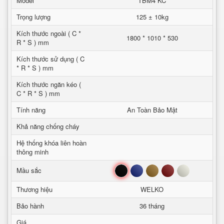
Model
TBM4 KC
Trọng lượng
125 ± 10kg
Kích thước ngoài ( C *
1800 * 1010 * 530
R * S ) mm
Kích thước sử dụng ( C
* R * S ) mm
Kích thước ngăn kéo (
C * R * S ) mm
Tính năng
An Toàn Bảo Mật
Khả năng chống cháy
Hệ thống khóa liên hoàn
thông minh
Đen
Xanh
Nâu
Đỏ
Trắng
Mầu sắc
Thương hiệu
WELKO
Bảo hành
36 tháng
Giá