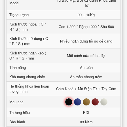
Tủ Bảo Mật BDI 02 Cánh Khoá Điện
Model
Tử
Trọng lượng
90 ± 10Kg
Kích thước ngoài ( C *
Cao 1.800 * Rộng 1000 * Sâu 500
R * S ) mm
Kích thước sử dụng ( C
Nhiều ngăn đựng hồ sơ dễ dàng
* R * S ) mm
Kích thước ngăn kéo (
Mỗi cánh cửa có ba đợt
C * R * S ) mm
Tính năng
An toàn
Khả năng chống cháy
An toàn chống trộm
Hệ thống khóa liên hoàn
Chìa Khoá + Mã Điện Tử + Tay Cầm
thông minh
Đen
Xanh
Nâu
Đỏ
Trắng
Mầu sắc
Thương hiệu
BDI
Bảo hành
03 Năm