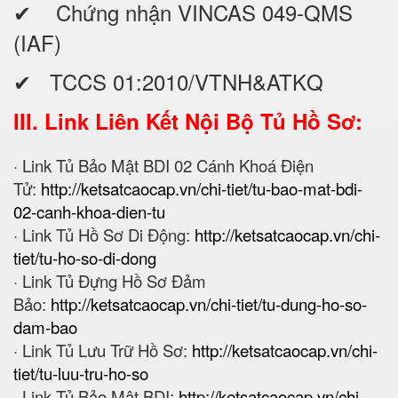
✔ Chứng nhận VINCAS 049-QMS
(IAF)
✔ TCCS 01:2010/VTNH&ATKQ
III. Link Liên Kết Nội Bộ Tủ Hồ Sơ:
· Link Tủ Bảo Mật BDI 02 Cánh Khoá Điện
Tử:
http://ketsatcaocap.vn/chi-tiet/tu-bao-mat-bdi-
02-canh-khoa-dien-tu
· Link Tủ Hồ Sơ Di Động:
http://ketsatcaocap.vn/chi-
tiet/tu-ho-so-di-dong
· Link Tủ Đựng Hồ Sơ Đảm
Bảo:
http://ketsatcaocap.vn/chi-tiet/tu-dung-ho-so-
dam-bao
· Link Tủ Lưu Trữ Hồ Sơ:
http://ketsatcaocap.vn/chi-
tiet/tu-luu-tru-ho-so
· Link Tủ Bảo Mật BDI:
http://ketsatcaocap.vn/chi-