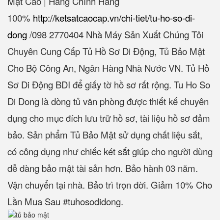
Mật Cao | Hàng Chính Hãng
100%‎
http://ketsatcaocap.vn/chi-tiet/tu-ho-so-di-
dong
/‎098 2770404 Nhà Máy Sản Xuất Chúng Tôi
Chuyên Cung Cấp Tủ Hồ Sơ Di Động, Tủ Bảo Mật
Cho Bộ Công An, Ngân Hàng Nhà Nước VN. Tủ Hồ
Sơ Di Động BDI để giấy tờ hồ sơ rất rộng. Tu Ho So
Di Dong là dòng tủ văn phòng được thiết kế chuyên
dụng cho mục đích lưu trữ hồ sơ, tài liệu hồ sơ đảm
bảo. Sản phẩm Tủ Bảo Mật sử dụng chất liệu sắt,
có công dụng như chiếc két sắt giúp cho người dùng
dễ dàng bảo mật tài sản hơn. Bảo hành 03 năm.
Vận chuyển tại nhà. Bảo trì trọn đời. Giảm 10% Cho
Lần Mua Sau #tuhosodidong.