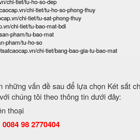
vn/chi-tiet/tu-ho-so-dep
tcaocap.vn/chi-tiet/tu-ho-so-phong-thuy
ocap.vn/chi-tiet/tu-sat-phong-thuy
p.vn/chi-tiet/tu-bao-mat-bdi
n/san-pham/tu-bao-mat
san-pham/tu-ho-so
ketsatcaocap.vn/chi-tiet/bang-bao-gia-tu-bao-mat
những vấn đề sau để lựa chọn Két sắt chố
i chúng tôi theo thông tin dưới đây:
ện thoại
:
0084 98 2770404