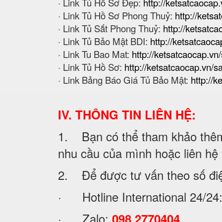
· Link Tủ Hồ Sơ Đẹp:
http://ketsatcaocap.
· Link Tủ Hồ Sơ Phong Thuỷ:
http://ketsa
· Link Tủ Sắt Phong Thuỷ:
http://ketsatca
· Link Tủ Bảo Mật BDI:
http://ketsatcaoca
· Link Tu Bao Mat:
http://ketsatcaocap.v
· Link Tủ Hồ Sơ:
http://ketsatcaocap.vn/
· Link Bảng Báo Giá Tủ Bảo Mật:
http://
IV. THÔNG TIN LIÊN HỆ:
1. Bạn có thể tham khảo thêm 
nhu cầu của mình hoặc liên hệ vớ
2. Để được tư vấn theo số đi
· Hotline International 24/24
· Zalo:
098 2770404