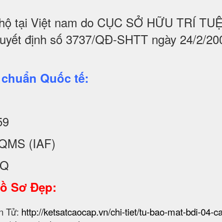
hộ tại Việt nam do CỤC SỞ HỮU TRÍ T
quyết định số 3737/QĐ-SHTT ngày 24/2/20
 chuẩn Quốc tế:
59
QMS (IAF)
KQ
Hồ Sơ Đẹp:
n Tử:
http://ketsatcaocap.vn/chi-tiet/tu-bao-mat-bdi-04-c