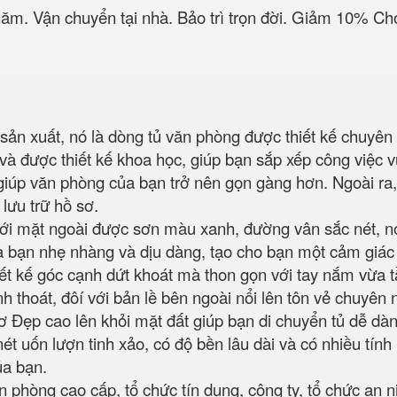
năm. Vận chuyển tại nhà. Bảo trì trọn đời. Giảm 10% 
sản xuất, nó là dòng tủ văn phòng được thiết kế chuyên 
ày và được thiết kế khoa học, giúp bạn sắp xếp công việc
iúp văn phòng của bạn trở nên gọn gàng hơn. Ngoài ra, 
 lưu trữ hồ sơ.
ới mặt ngoài được sơn màu xanh, đường vân sắc nét, nó
 bạn nhẹ nhàng và dịu dàng, tạo cho bạn một cảm giác t
t kế góc cạnh dứt khoát mà thon gọn với tay nắm vừa tầm
thoát, đôí với bản lề bên ngoài nổi lên tôn vẻ chuyên 
 Đẹp cao lên khỏi mặt đất giúp bạn di chuyển tủ dễ dàn
t uốn lượn tinh xảo, có độ bền lâu dài và có nhiều tín
của bạn.
 phòng cao cấp, tổ chức tín dụng, công ty, tổ chức an 