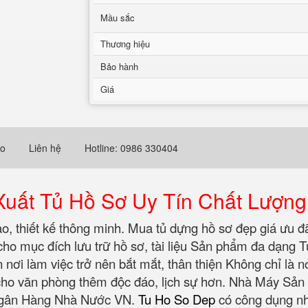
Mầu sắc
Thương hiệu
Bảo hành
Giá
eo
Liên hệ
Hotline: 0986 330404
ất Tủ Hồ Sơ Uy Tín Chất Lượng
ao, thiết kế thông minh. Mua tủ dựng hồ sơ đẹp giá ưu đ
cho mục đích lưu trữ hồ sơ, tài liệu Sản phẩm đa dạng
ơi làm việc trở nên bắt mắt, thân thiện Không chỉ là nơ
p cho văn phòng thêm độc đáo, lịch sự hơn. Nhà Máy S
Ngân Hàng Nhà Nước VN.
Tu Ho So Dep
có công dụng nh