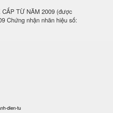
UỆ CẤP TỪ NĂM 2009 (được
09 Chứng nhận nhãn hiệu số:
anh-dien-tu