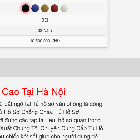
Đen
Xanh
Nâu
Đỏ
Trắng
BDI
03 Năm
10.500.000 VNĐ
 Cao Tại Hà Nội
ãi bất ngờ tại Tủ hồ sơ văn phòng là dòng
 Tủ Hồ Sơ Chống Cháy, Tủ Hồ Sơ
i đựng các tập tài liệu, hồ sơ quan trọng
ản Xuất Chúng Tôi Chuyên Cung Cấp Tủ Hồ
ư chiếc két sắt giúp cho người dùng dễ