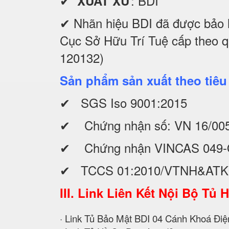
✔
: BDI
XUẤT XỨ
✔ Nhãn hiệu BDI đã được bảo 
Cục Sở Hữu Trí Tuệ cấp theo 
120132)
Sản phẩm sản xuất theo tiêu
✔ SGS Iso 9001:2015
✔ Chứng nhận số: VN 16/00
✔ Chứng nhận VINCAS 049-
✔ TCCS 01:2010/VTNH&AT
III. Link Liên Kết Nội Bộ Tủ 
· Link Tủ Bảo Mật BDI 04 Cánh Khoá Điệ