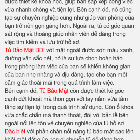
được thiết kế khoa học, giúp bạn sắp xếp công việc
vừa nhanh chóng và tiện lợi. Bên cạnh đó, nó cũng
tạo sự chuyên nghiệp cũng như giúp văn phòng của
bạn trở nên gọn gàng hơn. Ngoài ra, tủ có góc quan
sát rộng và thoáng giúp nhân viên dễ dàng trong
việc tìm kiếm và lưu trữ hồ sơ.
Tủ Bảo Mật BDI
với mặt ngoài được sơn màu xanh,
đường vân sắc nét, nó là sự lựa chọn hoàn hảo
trong phòng làm việc của bạn sẽ khiến không gian
của bạn nhẹ nhàng và dịu dàng, tạo cho bạn một
cảm giác thoải mái trong quá trình làm việc.
Bên cạnh đó,
Tủ Bảo Mật
còn được thiết kế góc
cạnh dứt khoát mà thon gọn với tay nắm vừa tầm
tăng sự tiện lợi trong quá trình sử dụng. Còn ổ khóa
vừa chắc chắn mà thanh thoát, đôí với bản lề bên
ngoài nổi lên tôn vẻ chuyên nghiệp của tủ hồ sơ.
Đặc biệt
với phần chân nổi nâng tủ bảo mật cao lên
khỏi mặt đất giúp bạn di chuyển tủ dễ dàng hơn,