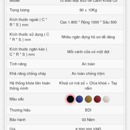
Model
Tủ Bảo Mật BDI 04 Cánh Khoá Cơ
Trọng lượng
90 ± 10Kg
Kích thước ngoài ( C *
Cao 1.800 * Rộng 1000 * Sâu 500
R * S ) mm
Kích thước sử dụng ( C
Nhiều ngăn đựng hồ sơ dễ dàng
* R * S ) mm
Kích thước ngăn kéo (
Mỗi cánh cửa có một đợt
C * R * S ) mm
Tính năng
An toàn
Khả năng chống cháy
An toàn chống trộm
Hệ thống khóa liên hoàn
Khoá cơ mã số + Chìa khoá + Tay
thông minh
nắm
Đen
Xanh
Nâu
Đỏ
Trắng
Mầu sắc
Thương hiệu
BDI
Bảo hành
03 Năm
Giá
8.500.000 VNĐ