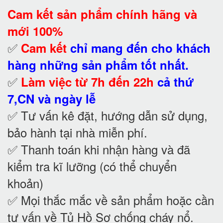
Cam kết
sản phẩm chính hãng và
mới 100%
✅
Cam kết
chỉ mang đến cho khách
hàng những sản phẩm tốt nhất.
✅
Làm việc từ 7h đến 22h
cả thứ
7,CN và ngày lễ
✅ Tư vấn kê đặt, hướng dẫn sử dụng,
bảo hành tại nhà
miễn phí.
✅ Thanh toán khi nhận hàng và đã
kiểm tra kĩ lưỡng (có thể chuyển
khoản)
✅ Mọi thắc mắc về sản phẩm hoặc cần
tư vấn về Tủ Hồ Sơ chống cháy nổ
.