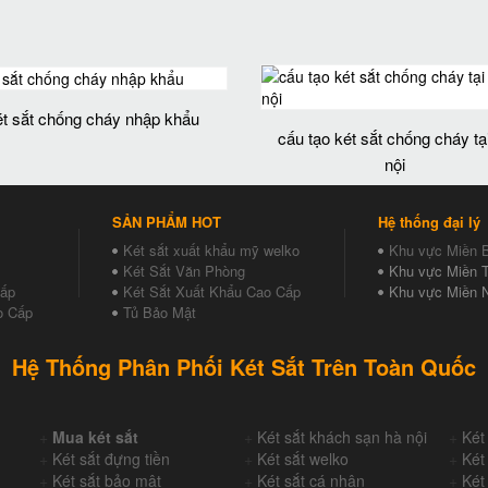
ét sắt chống cháy nhập khẩu
cấu tạo két sắt chống cháy tạ
nội
SẢN PHẨM HOT
Hệ thống đại lý
Két sắt xuất khẩu mỹ welko
Khu vực Miền 
Két Sắt Văn Phòng
Khu vực Miền T
Cấp
Két Sắt Xuất Khẩu Cao Cấp
Khu vực Miền 
o Cấp
Tủ Bảo Mật
Hệ Thống Phân Phối Két Sắt Trên Toàn Quốc
+
Mua két sắt
+
Két sắt khách sạn hà nội
+
Két
+
Két sắt đựng tiền
+
Két sắt welko
+
Két
+
Két sắt bảo mật
+
Két sắt cá nhân
+
Két