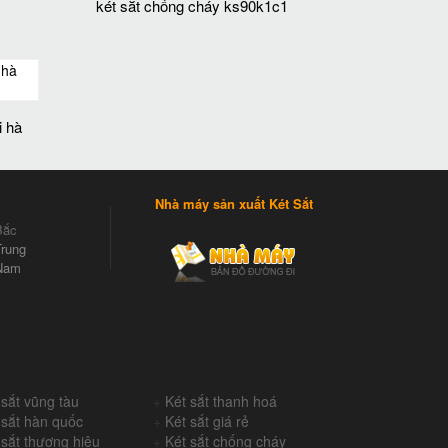
két sắt chống cháy ks90k1c1
i hà
Nhà máy sản xuất Két Sắt
Bắc
rung
Nam
 sắt vũng tàu
+
Két sắt thanh hoá
 sắt hàn quốc
+
Két sắt giá rẻ
 sắt thương hiệu
+
Két sắt chống cháy