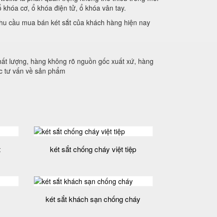
ổ khóa cơ, ổ khóa điện tử, ổ khóa vân tay.
hu cầu mua bán két sắt của khách hàng hiện nay
ất lượng, hàng không rõ nguồn gốc xuất xứ, hàng
c tư vấn về sản phẩm
t
két sắt chống cháy việt tiệp
két sắt khách sạn chống cháy