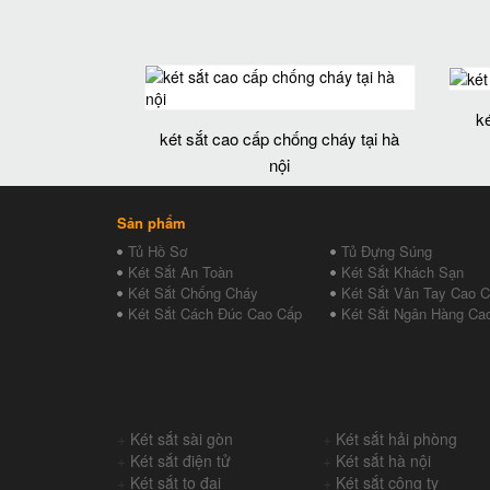
k
két sắt cao cấp chống cháy tại hà
nội
Sản phẩm
Tủ Hồ Sơ
Tủ Đựng Súng
Két Sắt An Toàn
Két Sắt Khách Sạn
Két Sắt Chống Cháy
Két Sắt Vân Tay Cao 
Két Sắt Cách Đúc Cao Cấp
Két Sắt Ngân Hàng Ca
+
Két sắt sài gòn
+
Két sắt hải phòng
+
Két sắt điện tử
+
Két sắt hà nội
+
Két sắt to đại
+
Két sắt công ty