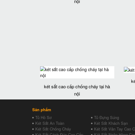
nội
k
két sắt cao cấp chống cháy tại hà
nội
Sản phẩm
Tủ Hồ Sơ
Tủ Đựng Súng
Két Sắt An Toàn
Két Sắt Khách Sạn
Két Sắt Chống Cháy
Két Sắt Vân Tay Cao 
Két Sắt Cách Đúc Cao Cấp
Két Sắt Ngân Hàng Ca