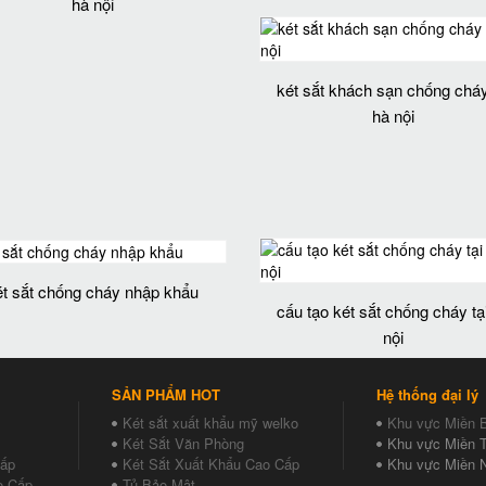
hà nội
két sắt khách sạn chống cháy
hà nội
ét sắt chống cháy nhập khẩu
cấu tạo két sắt chống cháy tạ
nội
SẢN PHẨM HOT
Hệ thống đại lý
Két sắt xuất khẩu mỹ welko
Khu vực Miền 
Két Sắt Văn Phòng
Khu vực Miền T
Cấp
Két Sắt Xuất Khẩu Cao Cấp
Khu vực Miền 
o Cấp
Tủ Bảo Mật