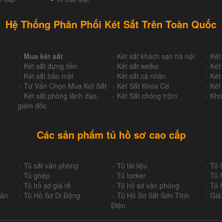
Hệ Thống Phân Phối Két Sắt Trên Toàn Quốc
+
Mua két sắt
+
Két sắt khách sạn hà nội
+
Két
+
Két sắt đựng tiền
+
Két sắt welko
+
Két
+
Két sắt bảo mật
+
Két sắt cá nhân
+
Két
+
Tư Vấn Chọn Mua Két Sắt
+
Két Sắt Khóa Cơ
+
Két
+
Két sắt phòng lãnh đạo,
+
Két Sắt chống trộm
+
Kho
giám đốc
Các sản phẩm tủ hồ sơ cao cấp
+
Tủ sắt văn phòng
+
Tủ tài liệu
+
Tủ 
+
Tủ ghép
+
Tủ locker
+
Tủ f
+
Tủ hồ sơ giá rẻ
+
Tủ hồ sơ văn phòng
+
Tủ 
Văn
+
Tủ Hồ Sơ Di Động
+
Tủ Hồ Sơ Sắt Sơn Tĩnh
+
Giá
Điện