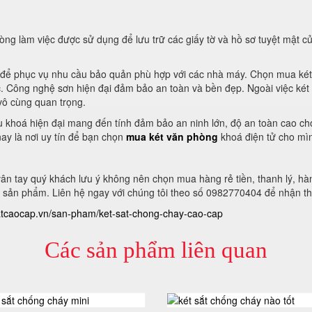
g làm việc được sử dụng để lưu trữ các giấy tờ và hồ sơ tuyệt mật củ
 để phục vụ nhu cầu bảo quản phù hợp với các nhà máy. Chọn mua két s
c. Công nghệ sơn hiện đại đảm bảo an toàn và bền đẹp. Ngoài việc két 
 vô cùng quan trọng.
khoá hiện đại mang đến tính đảm bảo an ninh lớn, độ an toàn cao cho t
ay là nơi uy tín để bạn chọn
mua két văn phòng
khoá điện tử cho mì
ân tay quý khách lưu ý không nên chọn mua hàng rẻ tiền, thanh lý, h
 sản phẩm. Liên hệ ngay với chúng tôi theo số 0982770404 để nhận th
satcaocap.vn/san-pham/ket-sat-chong-chay-cao-cap
Các sản phẩm liên quan