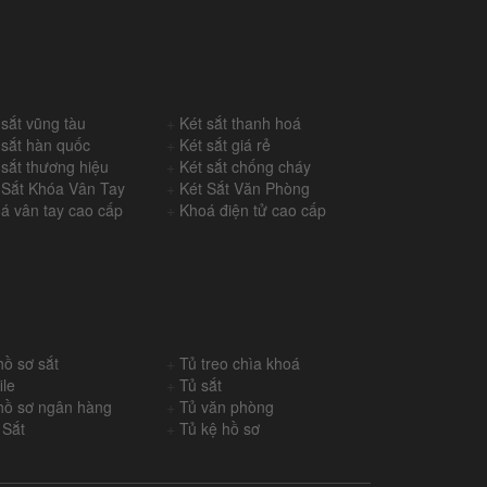
 sắt vũng tàu
+
Két sắt thanh hoá
 sắt hàn quốc
+
Két sắt giá rẻ
 sắt thương hiệu
+
Két sắt chống cháy
 Sắt Khóa Vân Tay
+
Két Sắt Văn Phòng
á vân tay cao cấp
+
Khoá điện tử cao cấp
hồ sơ sắt
+
Tủ treo chìa khoá
ile
+
Tủ sắt
hồ sơ ngân hàng
+
Tủ văn phòng
 Sắt
+
Tủ kệ hồ sơ