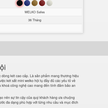
Đen
Xanh
Nâu
Đỏ
Trắng
WELKO Safes
36 Tháng
ội
ác dòng két cao cấp. Là sản phẩm mang thương hiệu
iệc két sắt mini welko hội tụ đầy đủ các yếu tố về
kiểu khoá công nghệ cao mang đến tính đảm bảo an
 tạo nên sự tin cậy của quý khách hàng ưa chuộng
 thước đa dạng phù hợp với từng nhu cầu và mục đích