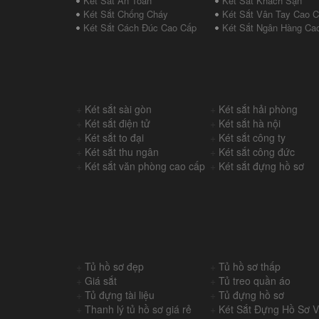
Két Sắt An Toàn
Két Sắt Khách Sạn
Két Sắt Chống Cháy
Két Sắt Vân Tay Cao 
Két Sắt Cách Đúc Cao Cấp
Két Sắt Ngân Hàng Ca
+
Két sắt sài gòn
+
Két sắt hải phòng
+
Két sắt điện tử
+
Két sắt hà nội
+
Két sắt to đại
+
Két sắt công ty
+
Két sắt thu ngân
+
Két sắt công đức
+
Két sắt văn phòng cao cấp
+
Két sắt đựng hồ sơ
+
Tủ hồ sơ đẹp
+
Tủ hồ sơ thấp
+
Giá sắt
+
Tủ treo quần áo
+
Tủ đựng tài liệu
+
Tủ đựng hồ sơ
+
Thanh lý tủ hồ sơ giá rẻ
+
Két Sắt Đựng Hồ Sơ 