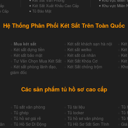
Két Sắt Văn Phòng
Khu vực Miền T
Cấp
Két Sắt Xuất Khẩu Cao Cấp
Khu vực Miền 
o Cấp
Tủ Bảo Mật
Hệ Thống Phân Phối Két Sắt Trên Toàn Quốc
+
Mua két sắt
+
Két sắt khách sạn hà nội
+
Két
+
Két sắt đựng tiền
+
Két sắt welko
+
Két
+
Két sắt bảo mật
+
Két sắt cá nhân
+
Két
+
Tư Vấn Chọn Mua Két Sắt
+
Két Sắt Khóa Cơ
+
Két
+
Két sắt phòng lãnh đạo,
+
Két Sắt chống trộm
+
Kho
giám đốc
Các sản phẩm tủ hồ sơ cao cấp
+
Tủ sắt văn phòng
+
Tủ tài liệu
+
Tủ 
+
Tủ ghép
+
Tủ locker
+
Tủ f
+
Tủ hồ sơ giá rẻ
+
Tủ hồ sơ văn phòng
+
Tủ 
Văn
+
Tủ Hồ Sơ Di Động
+
Tủ Hồ Sơ Sắt Sơn Tĩnh
+
Giá