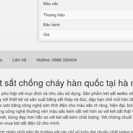
Mầu sắc
Thương hiệu
Bảo hành
Giá
eo
Liên hệ
Hotline: 0986 330404
t sắt chống cháy hàn quốc tại hà 
i
phù hợp với mục đích và nhu cầu sử dụng. Sản phẩm két sắt welko với
y với thiết kế và sản xuất bằng sắt thép và đúc, dập hạn chế mối hàn tă
 sơn bằng công nghệ sơn tĩnh điện cho màu sắc rõ ràng, hiện đại, bón
ng công nghệ thường nên màu sắc kém sắt nét hơn so với két sắt thật v
ét, bóng đẹp hơn hẳn so với két sắt kém chất lượng. Với những chuỗi 
họn mua két sắt điện tử cho mình
c phân phối trên thị trường với các chỉ số luôn đạt chuẩn chất lượng