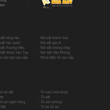
rung
Nam
 sắt vũng tàu
+
Két sắt thanh hoá
 sắt hàn quốc
+
Két sắt giá rẻ
 sắt thương hiệu
+
Két sắt chống cháy
 Sắt Khóa Vân Tay
+
Két Sắt Văn Phòng
á vân tay cao cấp
+
Khoá điện tử cao cấp
hồ sơ sắt
+
Tủ treo chìa khoá
ile
+
Tủ sắt
hồ sơ ngân hàng
+
Tủ văn phòng
 Sắt
+
Tủ kệ hồ sơ