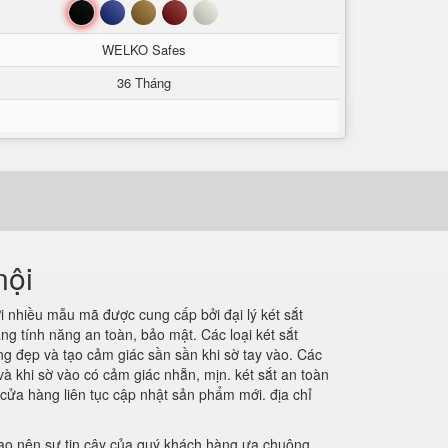
Đen
Xanh
Nâu
Đỏ
Trắng
WELKO Safes
36 Tháng
nội
 nhiều mẫu mã được cung cấp bởi đại lý két sắt
ng tính năng an toàn, bảo mật. Các loại két sắt
g đẹp và tạo cảm giác sần sần khi sờ tay vào. Các
à khi sờ vào có cảm giác nhẵn, mịn. két sắt an toàn
cửa hàng liên tục cập nhật sản phẩm mới. địa chỉ
 tạo nên sự tin cậy của quý khách hàng ưa chuộng