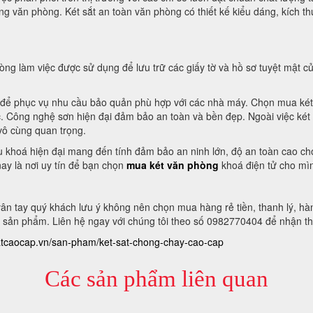
rong văn phòng. Két sắt an toàn văn phòng có thiết kế kiểu dáng, kích
g làm việc được sử dụng để lưu trữ các giấy tờ và hồ sơ tuyệt mật củ
 để phục vụ nhu cầu bảo quản phù hợp với các nhà máy. Chọn mua két s
c. Công nghệ sơn hiện đại đảm bảo an toàn và bền đẹp. Ngoài việc két 
 vô cùng quan trọng.
khoá hiện đại mang đến tính đảm bảo an ninh lớn, độ an toàn cao cho t
ay là nơi uy tín để bạn chọn
mua két văn phòng
khoá điện tử cho mì
ân tay quý khách lưu ý không nên chọn mua hàng rẻ tiền, thanh lý, h
 sản phẩm. Liên hệ ngay với chúng tôi theo số 0982770404 để nhận th
satcaocap.vn/san-pham/ket-sat-chong-chay-cao-cap
Các sản phẩm liên quan