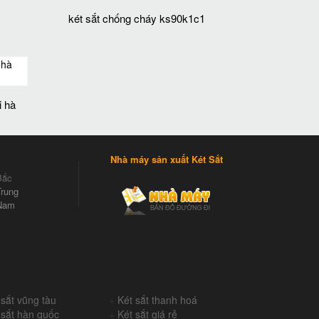
két sắt chống cháy ks90k1c1
i hà
Nhà máy sản xuất Két Sắt
Bắc
rung
Nam
 sắt vũng tàu
+
Két sắt thanh hoá
 sắt hàn quốc
+
Két sắt giá rẻ