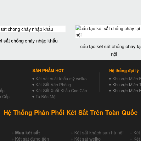
ét sắt chống cháy nhập khẩu
cấu tạo két sắt chống cháy tạ
nội
SẢN PHẨM HOT
Hệ thống đại lý
Két sắt xuất khẩu mỹ welko
Khu vực Miền 
Két Sắt Văn Phòng
Khu vực Miền T
Cấp
Két Sắt Xuất Khẩu Cao Cấp
Khu vực Miền 
o Cấp
Tủ Bảo Mật
Hệ Thống Phân Phối Két Sắt Trên Toàn Quốc
+
Mua két sắt
+
Két sắt khách sạn hà nội
+
Két
+
Két sắt đựng tiền
+
Két sắt welko
+
Két