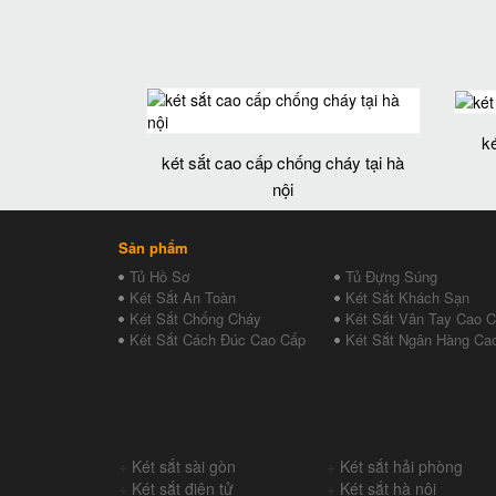
k
két sắt cao cấp chống cháy tại hà
nội
Sản phẩm
Tủ Hồ Sơ
Tủ Đựng Súng
Két Sắt An Toàn
Két Sắt Khách Sạn
Két Sắt Chống Cháy
Két Sắt Vân Tay Cao 
Két Sắt Cách Đúc Cao Cấp
Két Sắt Ngân Hàng Ca
+
Két sắt sài gòn
+
Két sắt hải phòng
+
Két sắt điện tử
+
Két sắt hà nội