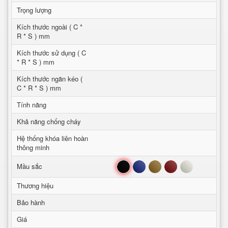
Trọng lượng
Kích thước ngoài ( C *
R * S ) mm
Kích thước sử dụng ( C
* R * S ) mm
Kích thước ngăn kéo (
C * R * S ) mm
Tính năng
Khả năng chống cháy
Hệ thống khóa liên hoàn
thông minh
Đen
Xanh
Nâu
Đỏ
Trắng
Mầu sắc
Thương hiệu
Bảo hành
Giá