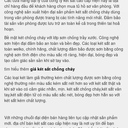
Các cửa hàng đại lý của công ty két sắt cao cấp hiện nay là địa
chỉ hàng đầu để khách hàng chọn mua tủ hồ sơ văn phòng. Với
công nghệ sản xuất hiện đại sản phẩm két sắt chống cháy dùng
trong văn phòng được trang bị các tính năng mói nhất. Đảm bảo
tài sản văn phòng được lưu trữ an toàn kể cả trong thiên tai hoả
hoạn.
Bề mặt két chống cháy với lớp sơn chống trầy xước. Công nghệ
sơn hiện đại đảm bảo an toàn và bền đẹp. Các loại két sắt an
toàn welko, chính hãng, chất lượng đảm bảo được sơn bằng công
nghệ sơn tĩnh điện cho màu sắc rõ ràng, hiện đại, bóng đẹp và
tạo cảm giác sần sần khi sờ tay vào.
tìm hiểu thêm
giá két sắt chống cháy
Các loại két làm giả thường kém chất lượng được sơn bằng công
nghệ thường nên màu sắc kém sắt nét hơn so với két sắt thật và
khi sờ vào có cảm giác nhẵn, mịn. két sắt chống cháy,két sắt vân
tay,két sắt điện tử có màu sắc sắc nét, bóng đẹp hơn hẳn so với
két sắt kém chất lượng.
Với những chuỗi đại diện bán hàng liên tục cập nhật sản phẩm
mới. địa chỉ bán két sắt cao cấp hiện nay là nơi uy tín để bạn