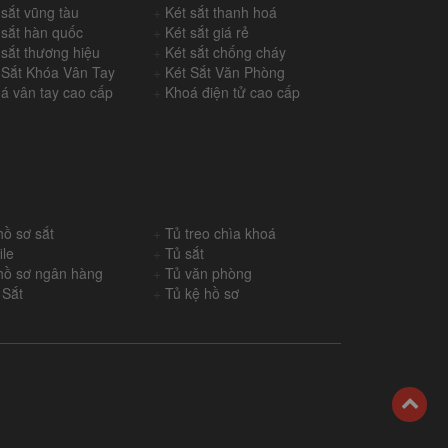
 sắt vũng tàu
+
Két sắt thanh hoá
 sắt hàn quốc
+
Két sắt giá rẻ
 sắt thương hiệu
+
Két sắt chống cháy
 Sắt Khóa Vân Tay
+
Két Sắt Văn Phòng
á vân tay cao cấp
+
Khoá điện tử cao cấp
hồ sơ sắt
+
Tủ treo chìa khoá
ile
+
Tủ sắt
hồ sơ ngân hàng
+
Tủ văn phòng
 Sắt
+
Tủ kệ hồ sơ
back