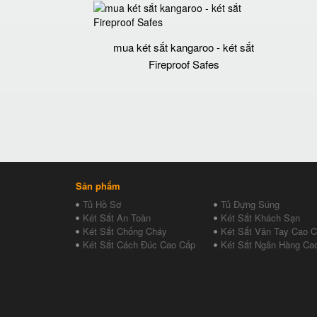
mua két sắt kangaroo - két sắt
Fireproof Safes
Sản phẩm
Tủ Hồ Sơ
Tủ Đựng Súng
Két Sắt An Toàn
Két Sắt Khách Sạn
Két Sắt Chống Cháy
Két Sắt Vân Tay Cao 
Két Sắt Cách Đúc Cao Cấp
Két Sắt Ngân Hàng Ca