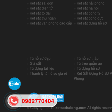
+
Két sắt sài gòn
+
Két sắt hải phòng
+
Két sắt điện tử
+
Két sắt hà nội
+
Két sắt to đại
+
Két sắt công ty
+
Két sắt thu ngân
+
Két sắt công đức
+
Két sắt văn phòng cao cấp
+
Két sắt đựng hồ sơ
+
Tủ hồ sơ đẹp
+
Tủ hồ sơ thấp
+
Giá sắt
+
Tủ treo quần áo
+
Tủ đựng tài liệu
+
Tủ đựng hồ sơ
+
Thanh lý tủ hồ sơ giá rẻ
+
Két Sắt Đựng Hồ Sơ 
Phòng
0982770404
© Copyright 2012
ketsathalong.com
All rights reser