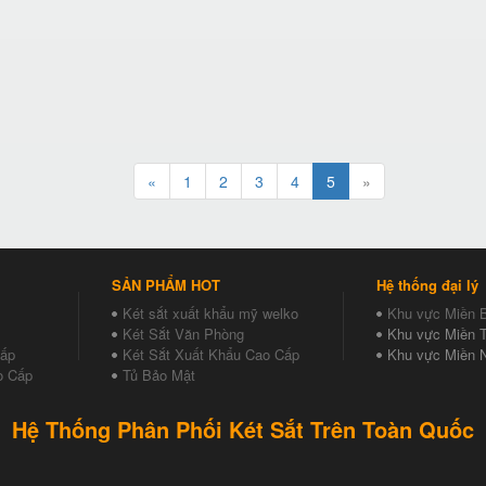
«
1
2
3
4
5
»
SẢN PHẨM HOT
Hệ thống đại lý
Két sắt xuất khẩu mỹ welko
Khu vực Miền 
Két Sắt Văn Phòng
Khu vực Miền T
Cấp
Két Sắt Xuất Khẩu Cao Cấp
Khu vực Miền 
o Cấp
Tủ Bảo Mật
Hệ Thống Phân Phối Két Sắt Trên Toàn Quốc