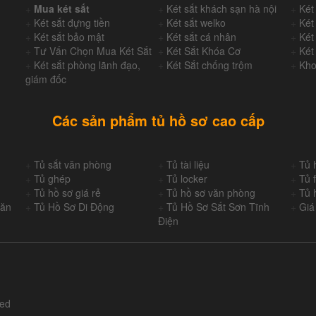
+
Mua két sắt
+
Két sắt khách sạn hà nội
+
Két
+
Két sắt đựng tiền
+
Két sắt welko
+
Két
+
Két sắt bảo mật
+
Két sắt cá nhân
+
Két
+
Tư Vấn Chọn Mua Két Sắt
+
Két Sắt Khóa Cơ
+
Két
+
Két sắt phòng lãnh đạo,
+
Két Sắt chống trộm
+
Kho
giám đốc
Các sản phẩm tủ hồ sơ cao cấp
+
Tủ sắt văn phòng
+
Tủ tài liệu
+
Tủ 
+
Tủ ghép
+
Tủ locker
+
Tủ f
+
Tủ hồ sơ giá rẻ
+
Tủ hồ sơ văn phòng
+
Tủ 
Văn
+
Tủ Hồ Sơ Di Động
+
Tủ Hồ Sơ Sắt Sơn Tĩnh
+
Giá
Điện
ved