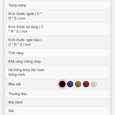
Trọng lượng
Kích thước ngoài ( C *
R * S ) mm
Kích thước sử dụng ( C
* R * S ) mm
Kích thước ngăn kéo (
C * R * S ) mm
Tính năng
Khả năng chống cháy
Hệ thống khóa liên hoàn
thông minh
Đen
Xanh
Nâu
Đỏ
Trắng
Mầu sắc
Thương hiệu
Bảo hành
Giá