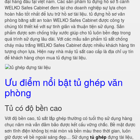
đại hàng đầu tại việt nam. Các sản phẩm tủ đựng hồ sơ 5 cánh
WELKO Safes Cabinet đem lại cho doanh nghiệp sự lựa chọn
hoàn hảo tốt nhất để lưu trữ hồ sơ tài liệu. tủ đựng hồ sơ văn
phòng bằng sắt an toàn WELKO Safes Cabinet được công ty
chúng tôi thiết kế với sự tinh giản và thuận tiện sử dụng. Sản
phẩm được sơn chống trầy xước giúp cho tủ luôn bền đẹp trong
quá trình sử dụng lâu dài. Với các mẫu sản phẩm tủ sắt chống
cháy màu trắng WELKO Safes Cabinet được nhiều khách hàng tin
tượng chọn lựa. Hiện nay nhà máy tủ sắt cao cấp là địa chỉ uy tín
để khách hàng chọn mua tủ đựng tài liệu.
Ưu điểm nổi bật tủ ghép văn
phòng
Tủ có độ bền cao
Với độ bền cao, tủ sắt lắp ghép thường có tuổi thọ sử dụng hàng
chục năm mà vẫn đảm bảo được kết cấu vững chắc. Bề mặt được
sơn tĩnh điện không bị mài mòn và bền màu theo thời gian, luôn
giữ được vẻ bề ngoài sáng đẹp… Sử dụng
tủ ghép
đựng tài liệu,