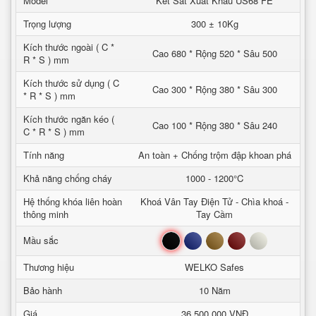
Model
Két Sắt Xuất Khẩu US68 FE
Trọng lượng
300 ± 10Kg
Kích thước ngoài ( C *
Cao 680 * Rộng 520 * Sâu 500
R * S ) mm
Kích thước sử dụng ( C
Cao 300 * Rộng 380 * Sâu 300
* R * S ) mm
Kích thước ngăn kéo (
Cao 100 * Rộng 380 * Sâu 240
C * R * S ) mm
Tính năng
An toàn + Chống trộm đập khoan phá
Khả năng chống cháy
1000 - 1200°C
Hệ thống khóa liên hoàn
Khoá Vân Tay Điện Tử - Chìa khoá -
thông minh
Tay Cầm
Đen
Xanh
Nâu
Đỏ
Trắng
Mầu sắc
Thương hiệu
WELKO Safes
Bảo hành
10 Năm
Giá
36.500.000 VNĐ