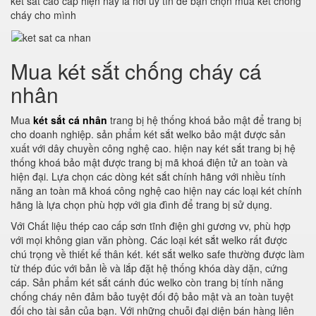
két sắt cao cấp hiện nay là nơi uy tín để bạn chọn mua két chống
cháy cho mình
Mua két sắt chống cháy cá
nhân
Mua
két sắt cá nhân
trang bị hệ thống khoá bảo mật để trang bị
cho doanh nghiệp. sản phẩm két sắt welko bảo mật được sản
xuất với dây chuyền công nghệ cao. hiện nay két sắt trang bị hệ
thống khoá bảo mật được trang bị mã khoá điện tử an toàn và
hiện đại. Lựa chọn các dòng két sắt chính hãng với nhiều tính
năng an toàn mã khoá công nghệ cao hiện nay các loại két chính
hãng là lựa chọn phù hợp với gia đình để trang bị sử dụng.
Với Chất liệu thép cao cấp sơn tĩnh điện ghi gương vv, phù hợp
với mọi không gian văn phòng. Các loại két sắt welko rất được
chú trọng về thiết kế thân két. két sắt welko safe thường được làm
từ thép đúc với bản lề và lắp đặt hệ thống khóa dày dặn, cứng
cáp. Sản phẩm két sắt cánh đúc welko còn trang bị tính năng
chống cháy nên đảm bảo tuyệt đối độ bảo mật và an toàn tuyệt
đối cho tài sản của bạn. Với những chuỗi đại diện bán hàng liên