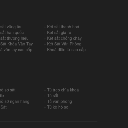
 sắt vũng tàu
+
Két sắt thanh hoá
 sắt hàn quốc
+
Két sắt giá rẻ
 sắt thương hiệu
+
Két sắt chống cháy
 Sắt Khóa Vân Tay
+
Két Sắt Văn Phòng
á vân tay cao cấp
+
Khoá điện tử cao cấp
hồ sơ sắt
+
Tủ treo chìa khoá
ile
+
Tủ sắt
hồ sơ ngân hàng
+
Tủ văn phòng
 Sắt
+
Tủ kệ hồ sơ