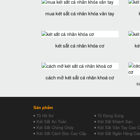
mua két sắt cá nhân khóa vân tay
két sắt cá nhân khóa cơ
ké
cách mở két sắt cá nhân khoá cơ
c
Sản phẩm
Tủ Hồ Sơ
Tủ Đựng Súng
Két Sắt An Toàn
Két Sắt Khách Sạn
Két Sắt Chống Cháy
Két Sắt Vân Tay Cao 
Két Sắt Cách Đúc Cao Cấp
Két Sắt Ngân Hàng Ca