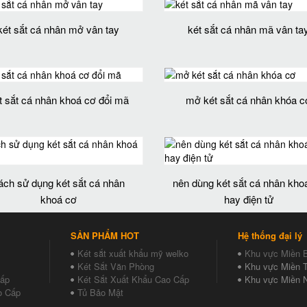
két sắt cá nhân mở vân tay
két sắt cá nhân mã vân ta
t sắt cá nhân khoá cơ đổi mã
mở két sắt cá nhân khóa c
ách sử dụng két sắt cá nhân
nên dùng két sắt cá nhân kho
khoá cơ
hay điện tử
SẢN PHẨM HOT
Hệ thống đại lý
Két sắt xuất khẩu mỹ welko
Khu vực Miền 
Két Sắt Văn Phòng
Khu vực Miền T
Cấp
Két Sắt Xuất Khẩu Cao Cấp
Khu vực Miền 
o Cấp
Tủ Bảo Mật