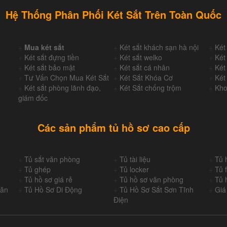
Hệ Thống Phân Phối Két Sắt Trên Toàn Quốc
+
Mua két sắt
+
Két sắt khách sạn hà nội
+
Két
+
Két sắt đựng tiền
+
Két sắt welko
+
Két
+
Két sắt bảo mật
+
Két sắt cá nhân
+
Két
+
Tư Vấn Chọn Mua Két Sắt
+
Két Sắt Khóa Cơ
+
Két
+
Két sắt phòng lãnh đạo,
+
Két Sắt chống trộm
+
Kho
giám đốc
Các sản phẩm tủ hồ sơ cao cấp
+
Tủ sắt văn phòng
+
Tủ tài liệu
+
Tủ 
+
Tủ ghép
+
Tủ locker
+
Tủ f
+
Tủ hồ sơ giá rẻ
+
Tủ hồ sơ văn phòng
+
Tủ 
Văn
+
Tủ Hồ Sơ Di Động
+
Tủ Hồ Sơ Sắt Sơn Tĩnh
+
Giá
Điện