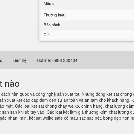
Mầu sắc
Thương hiệu
Bảo hành
Giá
eo
Liên hệ
Hotline: 0986 330404
t nào
g cách hàn quốc và công nghệ sản xuất tốt. Những dòng két sắt chống
sản xuất két cao cấp đem đến sự an toàn và an tâm cho khách hàng. két
ảo mật. Các loại két sắt chống cháy welko, chính hãng, chất lượng đ
ác sần sần khi sờ tay vào. Các loại két làm giả thường kém chất lượn
m giác nhẵn, mịn. két sắt welko safe có màu sắc sắc nét, bóng đẹp hơn h