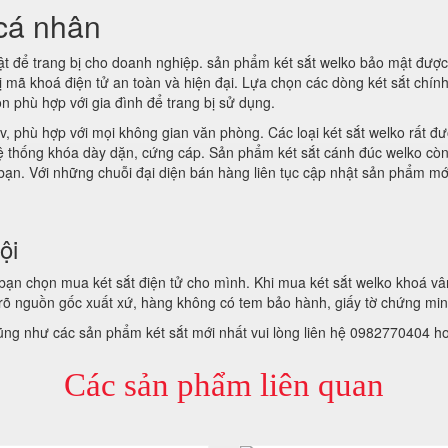
 cá nhân
t để trang bị cho doanh nghiệp. sản phẩm két sắt welko bảo mật được
bị mã khoá điện tử an toàn và hiện đại. Lựa chọn các dòng két sắt chí
ọn phù hợp với gia đình để trang bị sử dụng.
v, phù hợp với mọi không gian văn phòng. Các loại két sắt welko rất đượ
hệ thống khóa dày dặn, cứng cáp. Sản phẩm két sắt cánh đúc welko cò
 bạn. Với những chuỗi đại diện bán hàng liên tục cập nhật sản phẩm mớ
ội
để bạn chọn mua két sắt điện tử cho mình. Khi mua két sắt welko khoá 
õ nguồn gốc xuất xứ, hàng không có tem bảo hành, giấy tờ chứng mi
cũng như các sản phẩm két sắt mới nhất vui lòng liên hệ 0982770404 h
Các sản phẩm liên quan