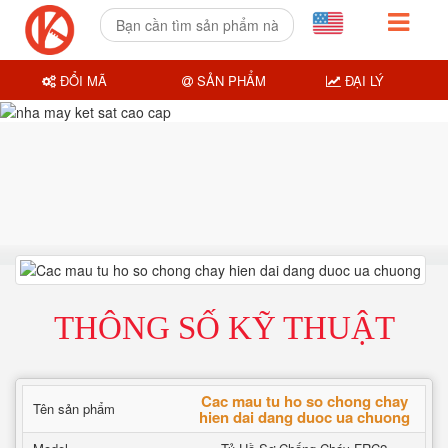
ĐỔI MÃ
SẢN PHẨM
ĐẠI LÝ
THÔNG SỐ KỸ THUẬT
Cac mau tu ho so chong chay
Tên sản phẩm
hien dai dang duoc ua chuong