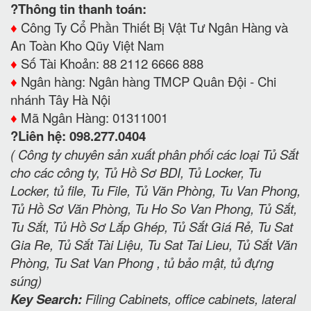
?Thông tin thanh toán:
♦️
Công Ty Cổ Phần Thiết Bị Vật Tư Ngân Hàng và
An Toàn Kho Qũy Việt Nam
♦️
Số Tài Khoản: 88 2112 6666 888
♦️
Ngân hàng: Ngân hàng TMCP Quân Đội - Chi
nhánh Tây Hà Nội
♦️
Mã Ngân Hàng: 01311001
?Liên hệ: 098.277.0404
( Công ty chuyên sản xuất phân phối các loại Tủ Sắt
cho các công ty, Tủ Hồ Sơ BDI, Tủ Locker, Tu
Locker, tủ file, Tu File, Tủ Văn Phòng, Tu Van Phong,
Tủ Hồ Sơ Văn Phòng, Tu Ho So Van Phong, Tủ Sắt,
Tu Sắt, Tủ Hồ Sơ Lắp Ghép, Tủ Sắt Giá Rẻ, Tu Sat
Gia Re, Tủ Sắt Tài Liệu, Tu Sat Tai Lieu, Tủ Sắt Văn
Phòng, Tu Sat Van Phong , tủ bảo mật, tủ đựng
súng)
Key Search:
Filing Cabinets, office cabinets, lateral