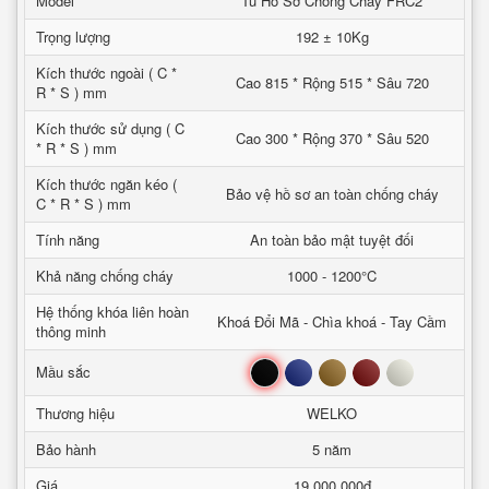
Model
Tủ Hồ Sơ Chống Cháy FRC2
Trọng lượng
192 ± 10Kg
Kích thước ngoài ( C *
Cao 815 * Rộng 515 * Sâu 720
R * S ) mm
Kích thước sử dụng ( C
Cao 300 * Rộng 370 * Sâu 520
* R * S ) mm
Kích thước ngăn kéo (
Bảo vệ hồ sơ an toàn chống cháy
C * R * S ) mm
Tính năng
An toàn bảo mật tuyệt đối
Khả năng chống cháy
1000 - 1200°C
Hệ thống khóa liên hoàn
Khoá Đổi Mã - Chìa khoá - Tay Cầm
thông minh
Đen
Xanh
Nâu
Đỏ
Trắng
Mầu sắc
Thương hiệu
WELKO
Bảo hành
5 năm
Giá
19.000.000đ