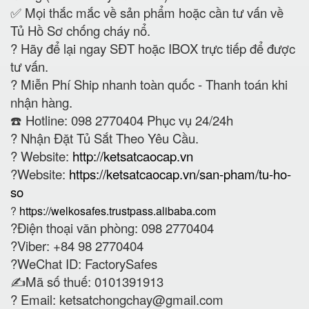
✅ Mọi thắc mắc về sản phẩm hoặc cần tư vấn về
Tủ Hồ Sơ chống cháy nổ.
?
Hãy để lại ngay SĐT hoặc IBOX trực tiếp để được
tư vấn.
?
Miễn Phí Ship nhanh toàn quốc - Thanh toán khi
nhận hàng.
☎️ Hotline: 098 2770404 Phục vụ 24/24h
?
Nhận Đặt Tủ Sắt Theo Yêu Cầu.
? Website:
http://ketsatcaocap.vn
?Website:
https://ketsatcaocap.vn/san-pham/tu-ho-
so
?
https://welkosafes.trustpass.alibaba.com
?Điện thoại văn phòng: 098 2770404
?Viber: +84 98 2770404
?WeChat ID: FactorySafes
✍️Mã số thuế: 0101391913
? Email:
ketsatchongchay@gmail.com