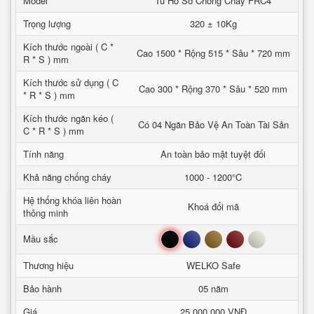
Model
Tủ Hồ Sơ Chống Cháy FRC4
Trọng lượng
320 ± 10Kg
Kích thước ngoài ( C *
Cao 1500 * Rộng 515 * Sâu * 720 mm
R * S ) mm
Kích thước sử dụng ( C
Cao 300 * Rộng 370 * Sâu * 520 mm
* R * S ) mm
Kích thước ngăn kéo (
Có 04 Ngăn Bảo Vệ An Toàn Tài Sản
C * R * S ) mm
Tính năng
An toàn bảo mật tuyệt đối
Khả năng chống cháy
1000 - 1200°C
Hệ thống khóa liên hoàn
Khoá đổi mã
thông minh
Đen
Xanh
Nâu
Đỏ
Trắng
Mầu sắc
Thương hiệu
WELKO Safe
Bảo hành
05 năm
Giá
25,000,000 VNĐ