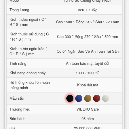
Model
Tủ Hồ Sơ Chống Cháy FRC4
Trọng lượng
320 ± 10Kg
Kích thước ngoài ( C *
Cao 1500 * Rộng 515 * Sâu * 720 mm
R * S ) mm
Kích thước sử dụng ( C
Cao 300 * Rộng 370 * Sâu * 520 mm
* R * S ) mm
Kích thước ngăn kéo (
Có 04 Ngăn Bảo Vệ An Toàn Tài Sản
C * R * S ) mm
Tính năng
An toàn bảo mật tuyệt đối
Khả năng chống cháy
1000 - 1200°C
Hệ thống khóa liên hoàn
Khoá đổi mã
thông minh
Đen
Xanh
Nâu
Đỏ
Trắng
Mầu sắc
Thương hiệu
WELKO Safe
Bảo hành
05 năm
Giá
25,000,000 VNĐ