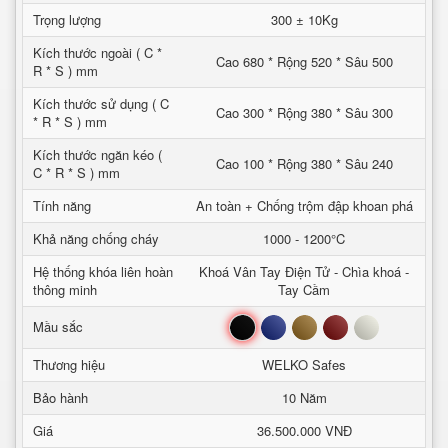
Trọng lượng
300 ± 10Kg
Kích thước ngoài ( C *
Cao 680 * Rộng 520 * Sâu 500
R * S ) mm
Kích thước sử dụng ( C
Cao 300 * Rộng 380 * Sâu 300
* R * S ) mm
Kích thước ngăn kéo (
Cao 100 * Rộng 380 * Sâu 240
C * R * S ) mm
Tính năng
An toàn + Chống trộm đập khoan phá
Khả năng chống cháy
1000 - 1200°C
Hệ thống khóa liên hoàn
Khoá Vân Tay Điện Tử - Chìa khoá -
thông minh
Tay Cầm
Đen
Xanh
Nâu
Đỏ
Trắng
Mầu sắc
Thương hiệu
WELKO Safes
Bảo hành
10 Năm
Giá
36.500.000 VNĐ