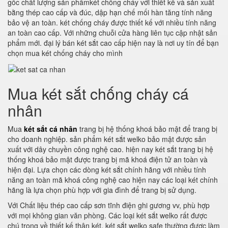
gốc chất lượng sản phẩmkét chống cháy với thiết kế và sản xuất
bằng thép cao cấp và đúc, dập hạn chế mối hàn tăng tính năng
bảo vệ an toàn. két chống cháy được thiết kế với nhiều tính năng
an toàn cao cấp. Với những chuỗi cửa hàng liên tục cập nhật sản
phẩm mới. đại lý bán két sắt cao cấp hiện nay là nơi uy tín để bạn
chọn mua két chống cháy cho mình
Mua két sắt chống cháy cá
nhân
Mua
két sắt cá nhân
trang bị hệ thống khoá bảo mật để trang bị
cho doanh nghiệp. sản phẩm két sắt welko bảo mật được sản
xuất với dây chuyền công nghệ cao. hiện nay két sắt trang bị hệ
thống khoá bảo mật được trang bị mã khoá điện tử an toàn và
hiện đại. Lựa chọn các dòng két sắt chính hãng với nhiều tính
năng an toàn mã khoá công nghệ cao hiện nay các loại két chính
hãng là lựa chọn phù hợp với gia đình để trang bị sử dụng.
Với Chất liệu thép cao cấp sơn tĩnh điện ghi gương vv, phù hợp
với mọi không gian văn phòng. Các loại két sắt welko rất được
chú trọng về thiết kế thân két. két sắt welko safe thường được làm