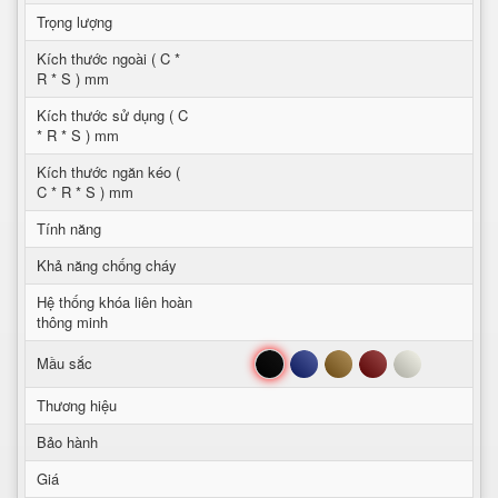
Trọng lượng
Kích thước ngoài ( C *
R * S ) mm
Kích thước sử dụng ( C
* R * S ) mm
Kích thước ngăn kéo (
C * R * S ) mm
Tính năng
Khả năng chống cháy
Hệ thống khóa liên hoàn
thông minh
Đen
Xanh
Nâu
Đỏ
Trắng
Mầu sắc
Thương hiệu
Bảo hành
Giá