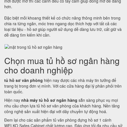
mới được mở thì các cánh đều có tay cầm giúp đóng mở dễ dàng
hơn.
Đặc biệt mỗi khoang thiết kế có chức năng thông minh bên trong
chia ra từng ngăn, móc treo ngang dọc thích hợp với tất cả các
loại tài liệu - hồ sơ giúp người sử dụng dễ dàng lưu trữ, cất giữ và
dễ dàng tìm kiếm khi cần.
Chọn mua tủ hồ sơ ngân hàng
cho doanh nghiệp
tủ hồ sơ văn phòng
hiện nay được các nhà máy tin tưởng để
trang bị trong đơn vị mình. Với các cửa hàng đại lý phân phối trên
toàn quốc.
Hiện nay
nhà máy tủ hồ sơ ngân hàng
sẵn sàng phục vụ mọi
nhu cầu chọn lựa tủ hồ sơ văn phòng của khách hàng. Nền tảng
công nghệ sản xuất hiện đại với dây chuyền tự động hoá.
Đem lại cho các sản phẩm tủ văn phòng đựng hồ sơ 1 cánh
WELKO Safes Cabinet chất lượng cao. Đáp ứng tối đa nhu cầu sử