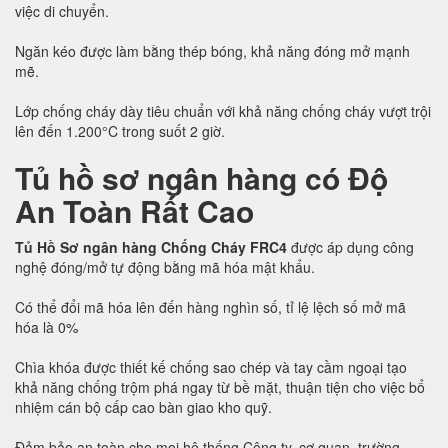
việc di chuyển.
Ngăn kéo được làm bằng thép bóng, khả năng đóng mở mạnh
mẽ.
Lớp chống cháy dày tiêu chuẩn với khả năng chống cháy vượt trội
lên đến 1.200°C trong suốt 2 giờ.
Tủ hồ sơ ngân hàng có Độ
An Toàn Rất Cao
Tủ Hồ Sơ ngân hàng Chống Cháy FRC4
được áp dụng công
nghệ đóng/mở tự động bằng mã hóa mật khẩu.
Có thể đổi mã hóa lên đến hàng nghìn số, tỉ lệ lệch số mở mã
hóa là 0%
Chìa khóa được thiết kế chống sao chép và tay cầm ngoại tạo
khả năng chống trộm phá ngay từ bề mặt, thuận tiện cho việc bổ
nhiệm cán bộ cấp cao bàn giao kho quỹ.
Đảm bảo an toàn cho mọi hệ thống Công ty, cơ quan, trường