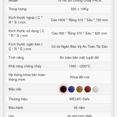
Model
Tủ Hồ Sơ Chống Cháy FRC4
Trọng lượng
320 ± 10Kg
Kích thước ngoài ( C *
Cao 1500 * Rộng 515 * Sâu * 720 mm
R * S ) mm
Kích thước sử dụng ( C
Cao 300 * Rộng 370 * Sâu * 520 mm
* R * S ) mm
Kích thước ngăn kéo (
Có 04 Ngăn Bảo Vệ An Toàn Tài Sản
C * R * S ) mm
Tính năng
An toàn bảo mật tuyệt đối
Khả năng chống cháy
1000 - 1200°C
Hệ thống khóa liên hoàn
Khoá đổi mã
thông minh
Đen
Xanh
Nâu
Đỏ
Trắng
Mầu sắc
Thương hiệu
WELKO Safe
Bảo hành
05 năm
Giá
25,000,000 VNĐ