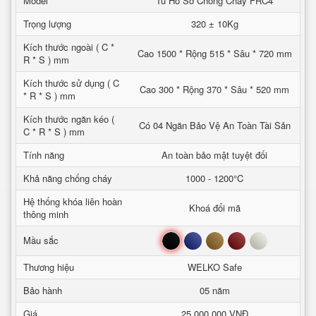
Model
Tủ Hồ Sơ Chống Cháy FRC4
Trọng lượng
320 ± 10Kg
Kích thước ngoài ( C *
Cao 1500 * Rộng 515 * Sâu * 720 mm
R * S ) mm
Kích thước sử dụng ( C
Cao 300 * Rộng 370 * Sâu * 520 mm
* R * S ) mm
Kích thước ngăn kéo (
Có 04 Ngăn Bảo Vệ An Toàn Tài Sản
C * R * S ) mm
Tính năng
An toàn bảo mật tuyệt đối
Khả năng chống cháy
1000 - 1200°C
Hệ thống khóa liên hoàn
Khoá đổi mã
thông minh
Đen
Xanh
Nâu
Đỏ
Trắng
Mầu sắc
Thương hiệu
WELKO Safe
Bảo hành
05 năm
Giá
25,000,000 VNĐ