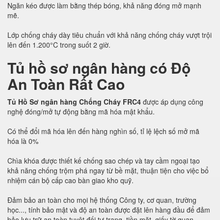
Ngăn kéo được làm bằng thép bóng, khả năng đóng mở mạnh
mẽ.
Lớp chống cháy dày tiêu chuẩn với khả năng chống cháy vượt trội
lên đến 1.200°C trong suốt 2 giờ.
Tủ hồ sơ ngân hàng có Độ
An Toàn Rất Cao
Tủ Hồ Sơ ngân hàng Chống Cháy FRC4
được áp dụng công
nghệ đóng/mở tự động bằng mã hóa mật khẩu.
Có thể đổi mã hóa lên đến hàng nghìn số, tỉ lệ lệch số mở mã
hóa là 0%
Chìa khóa được thiết kế chống sao chép và tay cầm ngoại tạo
khả năng chống trộm phá ngay từ bề mặt, thuận tiện cho việc bổ
nhiệm cán bộ cấp cao bàn giao kho quỹ.
Đảm bảo an toàn cho mọi hệ thống Công ty, cơ quan, trường
học..., tính bảo mật và độ an toàn được đặt lên hàng đầu để đảm
bảo lưu trữ an toàn tuyệt đối tư trang, tiền mặt, giấy tờ quan