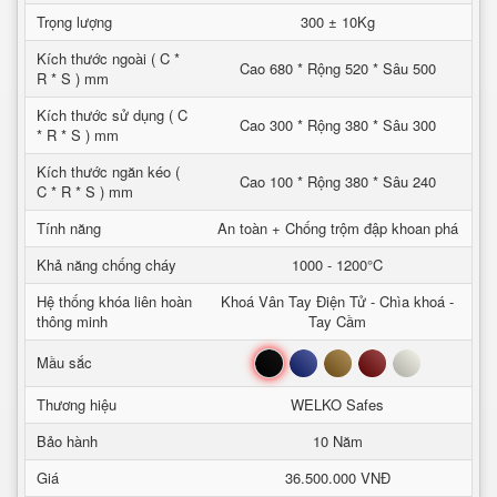
Trọng lượng
300 ± 10Kg
Kích thước ngoài ( C *
Cao 680 * Rộng 520 * Sâu 500
R * S ) mm
Kích thước sử dụng ( C
Cao 300 * Rộng 380 * Sâu 300
* R * S ) mm
Kích thước ngăn kéo (
Cao 100 * Rộng 380 * Sâu 240
C * R * S ) mm
Tính năng
An toàn + Chống trộm đập khoan phá
Khả năng chống cháy
1000 - 1200°C
Hệ thống khóa liên hoàn
Khoá Vân Tay Điện Tử - Chìa khoá -
thông minh
Tay Cầm
Đen
Xanh
Nâu
Đỏ
Trắng
Mầu sắc
Thương hiệu
WELKO Safes
Bảo hành
10 Năm
Giá
36.500.000 VNĐ