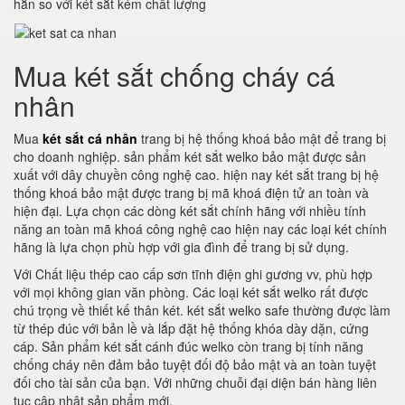
hẳn so với két sắt kém chất lượng
Mua két sắt chống cháy cá
nhân
Mua
két sắt cá nhân
trang bị hệ thống khoá bảo mật để trang bị
cho doanh nghiệp. sản phẩm két sắt welko bảo mật được sản
xuất với dây chuyền công nghệ cao. hiện nay két sắt trang bị hệ
thống khoá bảo mật được trang bị mã khoá điện tử an toàn và
hiện đại. Lựa chọn các dòng két sắt chính hãng với nhiều tính
năng an toàn mã khoá công nghệ cao hiện nay các loại két chính
hãng là lựa chọn phù hợp với gia đình để trang bị sử dụng.
Với Chất liệu thép cao cấp sơn tĩnh điện ghi gương vv, phù hợp
với mọi không gian văn phòng. Các loại két sắt welko rất được
chú trọng về thiết kế thân két. két sắt welko safe thường được làm
từ thép đúc với bản lề và lắp đặt hệ thống khóa dày dặn, cứng
cáp. Sản phẩm két sắt cánh đúc welko còn trang bị tính năng
chống cháy nên đảm bảo tuyệt đối độ bảo mật và an toàn tuyệt
đối cho tài sản của bạn. Với những chuỗi đại diện bán hàng liên
tục cập nhật sản phẩm mới.