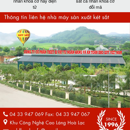
nhân khoá cơ hay điện
sắt cá nhân khoá cơ
tử
đỗi mã