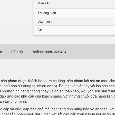
Mầu sắc
Thương hiệu
Bảo hành
Giá
eo
Liên hệ
Hotline: 0986 330404
à sản phẩm được khách hàng ưa chuộng. sản phẩm két sắt an toàn chố
, phù hợp sử dụng tại nhiều đơn vị. Bề mặt két vân tay với lớp sơn c
ới những tính năng chống cháy và độ an toàn cao, Nguyên liệu sản xu
đáp ứng các nhu cầu của khách hàng. Với những chuỗi cửa hàng liên tụ
vân tay cho mình.
ao cấp và đúc, dập hạn chế mối hàn tăng tính năng bảo vệ an toàn. két
p nhật sản phẩm mới. đại lý bán két sắt cao cấp hiện nay là nơi uy tí