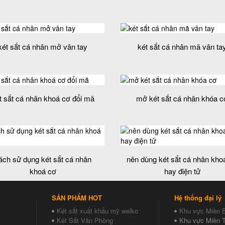
két sắt cá nhân mở vân tay
két sắt cá nhân mã vân ta
t sắt cá nhân khoá cơ đổi mã
mở két sắt cá nhân khóa c
ách sử dụng két sắt cá nhân
nên dùng két sắt cá nhân kho
khoá cơ
hay điện tử
SẢN PHẨM HOT
Hệ thống đại lý
Két sắt xuất khẩu mỹ welko
Khu vực Miền 
Két Sắt Văn Phòng
Khu vực Miền T