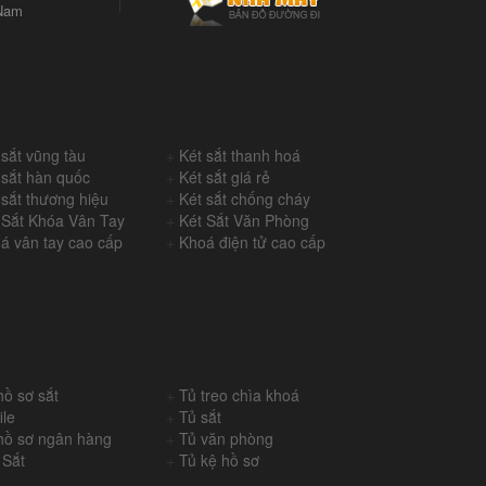
Nam
 sắt vũng tàu
+
Két sắt thanh hoá
 sắt hàn quốc
+
Két sắt giá rẻ
 sắt thương hiệu
+
Két sắt chống cháy
 Sắt Khóa Vân Tay
+
Két Sắt Văn Phòng
á vân tay cao cấp
+
Khoá điện tử cao cấp
hồ sơ sắt
+
Tủ treo chìa khoá
ile
+
Tủ sắt
hồ sơ ngân hàng
+
Tủ văn phòng
 Sắt
+
Tủ kệ hồ sơ