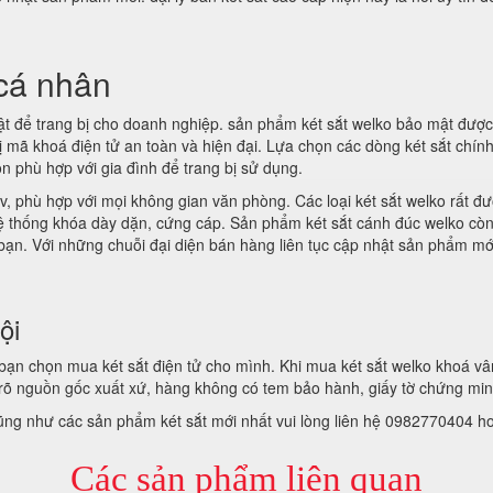
 cá nhân
t để trang bị cho doanh nghiệp. sản phẩm két sắt welko bảo mật được
bị mã khoá điện tử an toàn và hiện đại. Lựa chọn các dòng két sắt chí
ọn phù hợp với gia đình để trang bị sử dụng.
v, phù hợp với mọi không gian văn phòng. Các loại két sắt welko rất đượ
hệ thống khóa dày dặn, cứng cáp. Sản phẩm két sắt cánh đúc welko cò
 bạn. Với những chuỗi đại diện bán hàng liên tục cập nhật sản phẩm mớ
ội
để bạn chọn mua két sắt điện tử cho mình. Khi mua két sắt welko khoá 
õ nguồn gốc xuất xứ, hàng không có tem bảo hành, giấy tờ chứng mi
cũng như các sản phẩm két sắt mới nhất vui lòng liên hệ 0982770404 h
Các sản phẩm liên quan