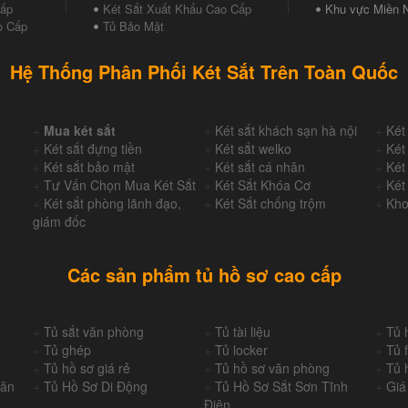
Cấp
Két Sắt Xuất Khẩu Cao Cấp
Khu vực Miền 
o Cấp
Tủ Bảo Mật
Hệ Thống Phân Phối Két Sắt Trên Toàn Quốc
+
Mua két sắt
+
Két sắt khách sạn hà nội
+
Két
+
Két sắt đựng tiền
+
Két sắt welko
+
Két
+
Két sắt bảo mật
+
Két sắt cá nhân
+
Két
+
Tư Vấn Chọn Mua Két Sắt
+
Két Sắt Khóa Cơ
+
Két
+
Két sắt phòng lãnh đạo,
+
Két Sắt chống trộm
+
Kho
giám đốc
Các sản phẩm tủ hồ sơ cao cấp
+
Tủ sắt văn phòng
+
Tủ tài liệu
+
Tủ 
+
Tủ ghép
+
Tủ locker
+
Tủ f
+
Tủ hồ sơ giá rẻ
+
Tủ hồ sơ văn phòng
+
Tủ 
Văn
+
Tủ Hồ Sơ Di Động
+
Tủ Hồ Sơ Sắt Sơn Tĩnh
+
Giá
Điện