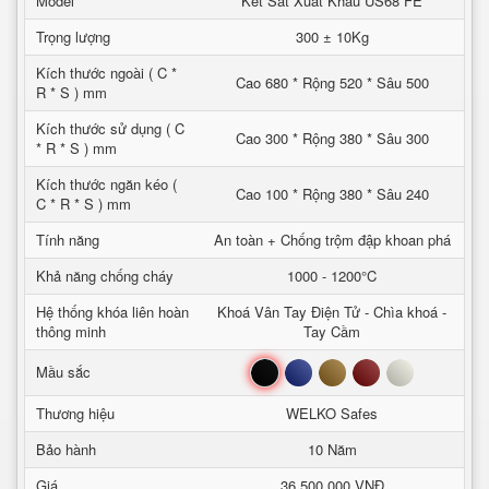
Model
Két Sắt Xuất Khẩu US68 FE
Trọng lượng
300 ± 10Kg
Kích thước ngoài ( C *
Cao 680 * Rộng 520 * Sâu 500
R * S ) mm
Kích thước sử dụng ( C
Cao 300 * Rộng 380 * Sâu 300
* R * S ) mm
Kích thước ngăn kéo (
Cao 100 * Rộng 380 * Sâu 240
C * R * S ) mm
Tính năng
An toàn + Chống trộm đập khoan phá
Khả năng chống cháy
1000 - 1200°C
Hệ thống khóa liên hoàn
Khoá Vân Tay Điện Tử - Chìa khoá -
thông minh
Tay Cầm
Đen
Xanh
Nâu
Đỏ
Trắng
Mầu sắc
Thương hiệu
WELKO Safes
Bảo hành
10 Năm
Giá
36.500.000 VNĐ