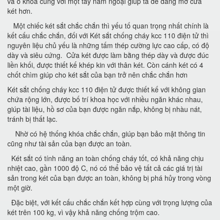
và ổ khóa cùng với một tay nắm ngoại giúp ta dễ dàng mở cửa
két hơn.
Một chiếc két sắt chắc chắn thì yếu tố quan trọng nhất chính là
kết cấu chắc chắn, đối với Két sắt chống cháy kcc 110 điện tử thì
nguyên liệu chủ yếu là những tấm thép cường lực cao cấp, có độ
dày và siêu cứng. Cửa két được làm bằng thép dày và được đúc
liền khối, được thiết kế khép kin với thân két. Còn cánh két có 4
chốt chìm giúp cho két sắt của bạn trở nên chắc chắn hơn
Két sắt chống cháy kcc 110 điện tử được thiết kế với không gian
chứa rộng lớn, được bố trí khoa học với nhiều ngăn khác nhau,
giúp tài liệu, hồ sơ của bạn được ngăn nắp, không bị nhàu nát,
tránh bị thất lạc.
Nhờ có hệ thống khóa chắc chắn, giúp bạn bảo mật thông tin
cũng như tài sản của bạn được an toàn.
Két sắt có tính năng an toàn chống cháy tốt, có khả năng chịu
nhiệt cao, gần 1000 độ C, nó có thể bảo vệ tất cả các giá trị tài
sản trong két của bạn được an toàn, không bị phá hủy trong vòng
một giờ.
Đặc biệt, với kết cấu chắc chắn kết hợp cùng với trọng lượng của
két trên 100 kg, vì vậy khả năng chống trộm cao.