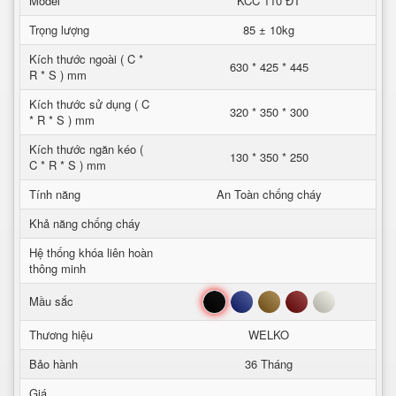
Model
KCC 110 ĐT
Trọng lượng
85 ± 10kg
Kích thước ngoài ( C *
630 * 425 * 445
R * S ) mm
Kích thước sử dụng ( C
320 * 350 * 300
* R * S ) mm
Kích thước ngăn kéo (
130 * 350 * 250
C * R * S ) mm
Tính năng
An Toàn chống cháy
Khả năng chống cháy
Hệ thống khóa liên hoàn
thông minh
Đen
Xanh
Nâu
Đỏ
Trắng
Mầu sắc
Thương hiệu
WELKO
Bảo hành
36 Tháng
Giá