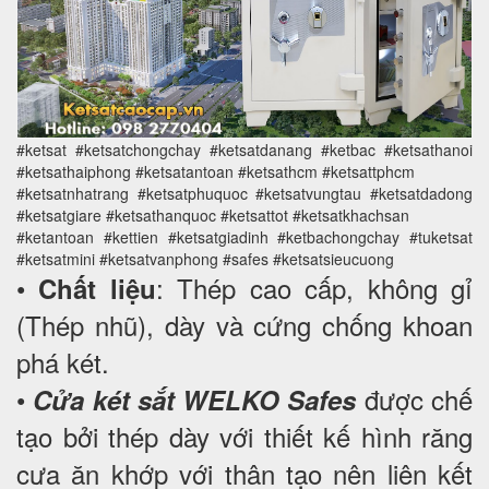
#ketsat #ketsatchongchay #ketsatdanang #ketbac #ketsathanoi
#ketsathaiphong #ketsatantoan #ketsathcm #ketsattphcm
#ketsatnhatrang #ketsatphuquoc #ketsatvungtau #ketsatdadong
#ketsatgiare #ketsathanquoc #ketsattot #ketsatkhachsan
#ketantoan #kettien #ketsatgiadinh #ketbachongchay #tuketsat
#ketsatmini #ketsatvanphong #safes #ketsatsieucuong
•
: Thép cao cấp, không gỉ
Chất liệu
(Thép nhũ), dày và cứng chống khoan
phá két.
•
được chế
Cửa két sắt WELKO Safes
tạo bởi thép dày với thiết kế hình răng
cưa ăn khớp với thân tạo nên liên kết