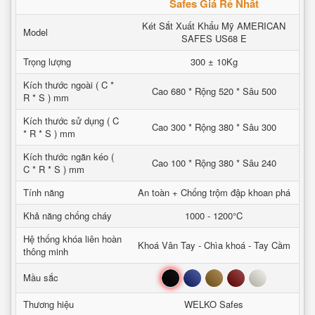
Safes Giá Rẻ Nhất
Két Sắt Xuất Khẩu Mỹ AMERICAN
Model
SAFES US68 E
Trọng lượng
300 ± 10Kg
Kích thước ngoài ( C *
Cao 680 * Rộng 520 * Sâu 500
R * S ) mm
Kích thước sử dụng ( C
Cao 300 * Rộng 380 * Sâu 300
* R * S ) mm
Kích thước ngăn kéo (
Cao 100 * Rộng 380 * Sâu 240
C * R * S ) mm
Tính năng
An toàn + Chống trộm đập khoan phá
Khả năng chống cháy
1000 - 1200°C
Hệ thống khóa liên hoàn
Khoá Vân Tay - Chìa khoá - Tay Cầm
thông minh
Đen
Xanh
Nâu
Đỏ
Trắng
Mầu sắc
Thương hiệu
WELKO Safes