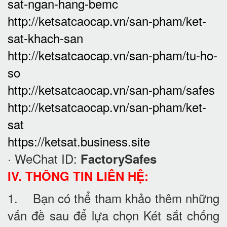
sat-ngan-hang-bemc
http://ketsatcaocap.vn/san-pham/ket-
sat-khach-san
http://ketsatcaocap.vn/san-pham/tu-ho-
so
http://ketsatcaocap.vn/san-pham/safes
http://ketsatcaocap.vn/san-pham/ket-
sat
https://ketsat.business.site
· WeChat ID:
FactorySafes
IV. THÔNG TIN LIÊN HỆ:
1. Bạn có thể tham khảo thêm những
vấn đề sau để lựa chọn Két sắt chống