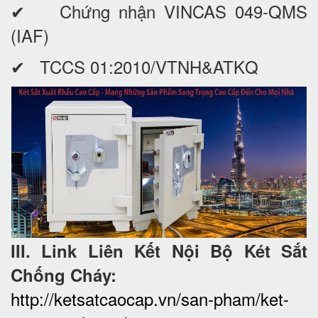
✔ Chứng nhận VINCAS 049-QMS
(IAF)
✔ TCCS 01:2010/VTNH&ATKQ
III. Link Liên Kết Nội Bộ Két Sắt
Chống Cháy:
http://ketsatcaocap.vn/san-pham/ket-