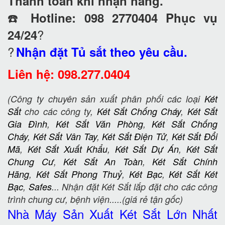
Thanh toán khi nhận hàng.
☎️
Hotline: 098 2770404 Phục vụ
?
24/24
?
Nhận đặt Tủ sắt theo yêu cầu.
Liên hệ: 098.277.0404
(Công ty chuyên sản xuất phân phối các loại
Két
Sắt
cho các công ty,
Két Sắt Chống Cháy
,
Két Sắt
Gia Đình
,
Két Sắt Văn Phòng
,
Két Sắt Chống
Cháy
,
Két Sắt Vân Tay
,
Két Sắt Điện Tử
,
Két Sắt Đổi
Mã
,
Két Sắt Xuất Khẩu
,
Két Sắt Dự Án
,
Két Sắt
Chung Cư
,
Két Sắt An Toàn
,
Két Sắt Chính
Hãng
,
Két Sắt Phong Thuỷ
,
Két Bạc
,
Két Sắt Két
Bạc
,
Safes
... Nhận đặt Két Sắt lắp đặt cho các công
trình chung cư, bệnh viện.....(giá rẻ tận gốc)
Nhà Máy Sản Xuất Két Sắt
Lớn Nhất