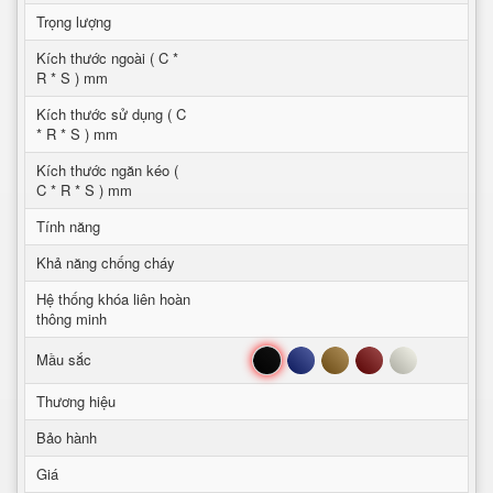
Trọng lượng
Kích thước ngoài ( C *
R * S ) mm
Kích thước sử dụng ( C
* R * S ) mm
Kích thước ngăn kéo (
C * R * S ) mm
Tính năng
Khả năng chống cháy
Hệ thống khóa liên hoàn
thông minh
Đen
Xanh
Nâu
Đỏ
Trắng
Mầu sắc
Thương hiệu
Bảo hành
Giá