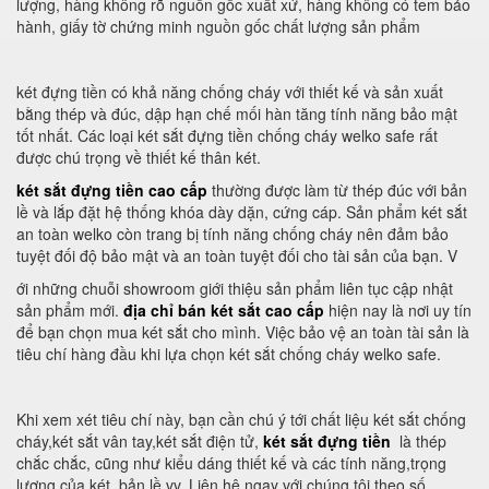
lượng, hàng không rõ nguồn gốc xuất xứ, hàng không có tem bảo
hành, giấy tờ chứng minh nguồn gốc chất lượng sản phẩm
két đựng tiền có khả năng chống cháy với thiết kế và sản xuất
bằng thép và đúc, dập hạn chế mối hàn tăng tính năng bảo mật
tốt nhất. Các loại két sắt đựng tiền chống cháy welko safe rất
được chú trọng về thiết kế thân két.
két sắt đựng tiền cao cấp
thường được làm từ thép đúc với bản
lề và lắp đặt hệ thống khóa dày dặn, cứng cáp. Sản phẩm két sắt
an toàn welko còn trang bị tính năng chống cháy nên đảm bảo
tuyệt đối độ bảo mật và an toàn tuyệt đối cho tài sản của bạn. V
ới những chuỗi showroom giới thiệu sản phẩm liên tục cập nhật
sản phẩm mới.
địa chỉ bán két sắt cao cấp
hiện nay là nơi uy tín
để bạn chọn mua két sắt cho mình. Việc bảo vệ an toàn tài sản là
tiêu chí hàng đầu khi lựa chọn két sắt chống cháy welko safe.
Khi xem xét tiêu chí này, bạn cần chú ý tới chất liệu két sắt chống
cháy,két sắt vân tay,két sắt điện tử,
két sắt đựng tiền
là thép
chắc chắc, cũng như kiểu dáng thiết kế và các tính năng,trọng
lượng của két, bản lề vv. Liên hệ ngay với chúng tôi theo số