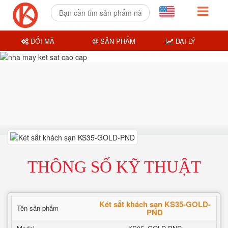
ĐỔI MÃ
SẢN PHẨM
ĐẠI LÝ
THÔNG SỐ KỸ THUẬT
Két sắt khách sạn KS35-GOLD-
Tên sản phẩm
PND