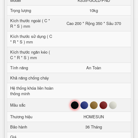
Model
KS35–GOLD-PND
Trọng lượng
10kg
Kích thước ngoài ( C *
Cao 200 * Rộng 350 * Sâu 370
R * S ) mm
Kích thước sử dụng ( C
* R * S ) mm
Kích thước ngăn kéo (
C * R * S ) mm
Tính năng
An Toàn
Khả năng chống cháy
Hệ thống khóa liên hoàn
thông minh
Đen
Xanh
Nâu
Đỏ
Trắng
Mầu sắc
Thương hiệu
HOMESUN
Bảo hành
36 Tháng
Giá