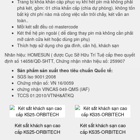
Trang bị khóa khẩn cấp phục vụ khi hết pin mà không phải
phá két, gồm: 01 chìa khẩn cấp (chìa dự phòng). không tốn
bất kỳ chi phí nào mà công việc vẫn trôi chảy, két vẫn an
toàn..
Mỗi két sắt đều có mastercode
Két thế hệ pin ngoài ( dể dàng thay pin mà không cần phải
mở cánh cửa két hoặc dùng pin phụ)
Thích hợp sử dụng cho gia đình, căn hộ, khách sạn
Nhãn hiệu: HOMESUN ( được Cục Sở Hữu Trí Tuệ cấp theo quyết
định số 14658/QĐ-SHTT, Chứng nhận nhãn hiệu số: 259907
Sản phẩm sản xuất theo tiêu chuẩn Quốc tế:
SGS Iso 9001:2008
Chứng nhận số: VN 16/0059
chứng nhận VINCAS 049-QMS (IAF)
TCCS 01:2010/VTNH&ATKQ
Két sắt khách sạn cao
Két sắt khách sạn cao
cấp KS25-ORBITECH
cấp KS35-ORBITECH