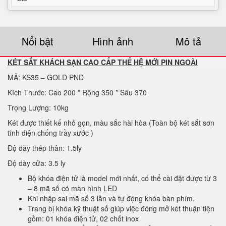
Nổi bật
Hình ảnh
Mô tả
KÉT SẮT KHÁCH SẠN CAO CẤP THẾ HỆ MỚI PIN NGOÀI
MÃ: KS35 – GOLD PND
Kích Thước: Cao 200 * Rộng 350 * Sâu 370
Trọng Lượng: 10kg
Két được thiết kế nhỏ gọn, màu sắc hài hòa (Toàn bộ két sắt sơn
tĩnh điện chống trầy xước )
Độ dày thép thân: 1.5ly
Độ dày cửa: 3.5 ly
Bộ khóa điện tử là model mới nhất, có thể cài đặt được từ 3
– 8 mã số có màn hình LED
Khi nhập sai mã số 3 lần và tự động khóa bàn phím.
Trang bị khóa kỹ thuật số giúp việc đóng mở két thuận tiện
gồm: 01 khóa điện tử, 02 chốt inox