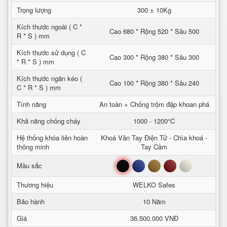
Trọng lượng
300 ± 10Kg
Kích thước ngoài ( C *
Cao 680 * Rộng 520 * Sâu 500
R * S ) mm
Kích thước sử dụng ( C
Cao 300 * Rộng 380 * Sâu 300
* R * S ) mm
Kích thước ngăn kéo (
Cao 100 * Rộng 380 * Sâu 240
C * R * S ) mm
Tính năng
An toàn + Chống trộm đập khoan phá
Khả năng chống cháy
1000 - 1200°C
Hệ thống khóa liên hoàn
Khoá Vân Tay Điện Tử - Chìa khoá -
thông minh
Tay Cầm
Đen
Xanh
Nâu
Đỏ
Trắng
Mầu sắc
Thương hiệu
WELKO Safes
Bảo hành
10 Năm
Giá
36.500.000 VNĐ