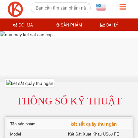
ĐỔI MÃ
SẢN PHẨM
ĐẠI LÝ
THÔNG SỐ KỸ THUẬT
két sắt quầy thu ngân
Tên sản phẩm
Model
Két Sắt Xuất Khẩu US68 FE