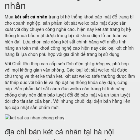
nhân
Mua
két sắt cá nhân
trang bị hệ thống khoá bảo mật để trang bị
cho doanh nghiệp. sản phẩm két sắt welko bảo mật được sản
xuất với dây chuyền công nghệ cao. hiện nay két sắt trang bị hệ
thống khoá bảo mật được trang bị mã khoá điện tử an toàn và
hiện đại. Lựa chọn các dòng két sắt chính hãng với nhiều tính
năng an toàn mã khoá công nghệ cao hiện nay các loại két chính
hãng là lựa chọn phù hợp với gia đình để trang bị sử dụng.
Với Chất liệu thép cao cấp sơn tĩnh điện ghi gương vv, phù hợp
với mọi không gian văn phòng. Các loại két sắt welko rất được
chú trọng về thiết kế thân két. két sắt welko safe thường được làm
từ thép đúc với bản lề và lắp đặt hệ thống khóa dày dặn, cứng
cáp. Sản phẩm két sắt cánh đúc welko còn trang bị tính năng
chống cháy nên đảm bảo tuyệt đối độ bảo mật và an toàn tuyệt
đối cho tài sản của bạn. Với những chuỗi đại diện bán hàng liên
tục cập nhật sản phẩm mới.
địa chỉ bán két cá nhân tại hà nội