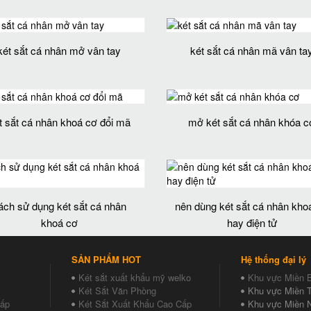
két sắt cá nhân mở vân tay
két sắt cá nhân mã vân ta
t sắt cá nhân khoá cơ đổi mã
mở két sắt cá nhân khóa c
ách sử dụng két sắt cá nhân
nên dùng két sắt cá nhân kho
khoá cơ
hay điện tử
SẢN PHẨM HOT
Hệ thống đại lý
Két sắt xuất khẩu mỹ welko
Khu vực Miền 
Két Sắt Văn Phòng
Khu vực Miền T
Cấp
Két Sắt Xuất Khẩu Cao Cấp
Khu vực Miền 