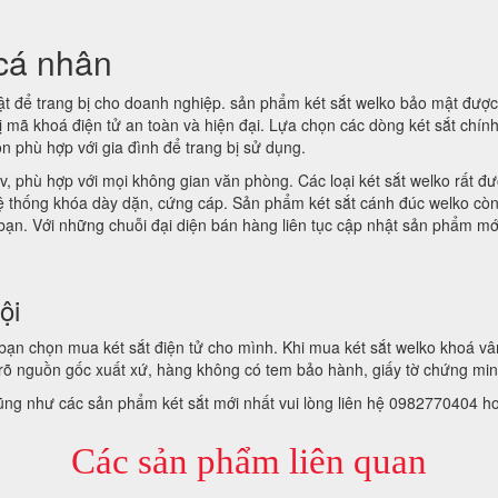
 cá nhân
t để trang bị cho doanh nghiệp. sản phẩm két sắt welko bảo mật được
bị mã khoá điện tử an toàn và hiện đại. Lựa chọn các dòng két sắt chí
ọn phù hợp với gia đình để trang bị sử dụng.
v, phù hợp với mọi không gian văn phòng. Các loại két sắt welko rất đượ
hệ thống khóa dày dặn, cứng cáp. Sản phẩm két sắt cánh đúc welko cò
 bạn. Với những chuỗi đại diện bán hàng liên tục cập nhật sản phẩm mớ
ội
để bạn chọn mua két sắt điện tử cho mình. Khi mua két sắt welko khoá 
õ nguồn gốc xuất xứ, hàng không có tem bảo hành, giấy tờ chứng mi
cũng như các sản phẩm két sắt mới nhất vui lòng liên hệ 0982770404 h
Các sản phẩm liên quan