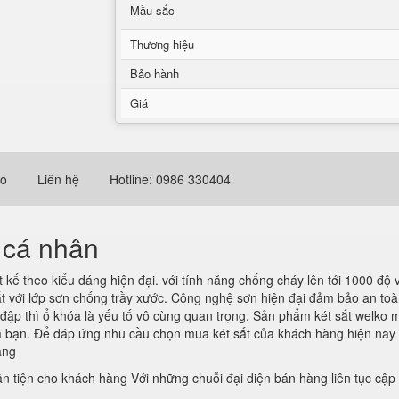
Mầu sắc
Thương hiệu
Bảo hành
Giá
eo
Liên hệ
Hotline: 0986 330404
 cá nhân
 kế theo kiểu dáng hiện đại. với tính năng chống cháy lên tới 1000 độ v
sắt với lớp sơn chống trầy xước. Công nghệ sơn hiện đại đảm bảo an toàn
ập thì ổ khóa là yếu tố vô cùng quan trọng. Sản phẩm két sắt welko m
a bạn. Để đáp ứng nhu cầu chọn mua két sắt của khách hàng hiện nay đ
àng
ận tiện cho khách hàng Với những chuỗi đại diện bán hàng liên tục cậ