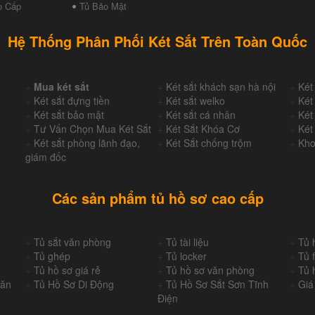
o Cấp
Tủ Bảo Mật
Hệ Thống Phân Phối Két Sắt Trên Toàn Quốc
+
Mua két sắt
+
Két sắt khách sạn hà nội
+
Két
+
Két sắt đựng tiền
+
Két sắt welko
+
Két
+
Két sắt bảo mật
+
Két sắt cá nhân
+
Két
+
Tư Vấn Chọn Mua Két Sắt
+
Két Sắt Khóa Cơ
+
Két
+
Két sắt phòng lãnh đạo,
+
Két Sắt chống trộm
+
Kho
giám đốc
Các sản phẩm tủ hồ sơ cao cấp
+
Tủ sắt văn phòng
+
Tủ tài liệu
+
Tủ 
+
Tủ ghép
+
Tủ locker
+
Tủ f
+
Tủ hồ sơ giá rẻ
+
Tủ hồ sơ văn phòng
+
Tủ 
Văn
+
Tủ Hồ Sơ Di Động
+
Tủ Hồ Sơ Sắt Sơn Tĩnh
+
Giá
Điện