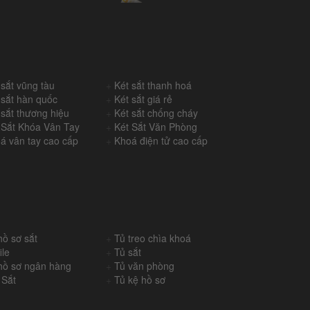
 sắt vũng tàu
+
Két sắt thanh hoá
 sắt hàn quốc
+
Két sắt giá rẻ
 sắt thương hiệu
+
Két sắt chống cháy
 Sắt Khóa Vân Tay
+
Két Sắt Văn Phòng
á vân tay cao cấp
+
Khoá điện tử cao cấp
hồ sơ sắt
+
Tủ treo chìa khoá
ile
+
Tủ sắt
hồ sơ ngân hàng
+
Tủ văn phòng
 Sắt
+
Tủ kệ hồ sơ