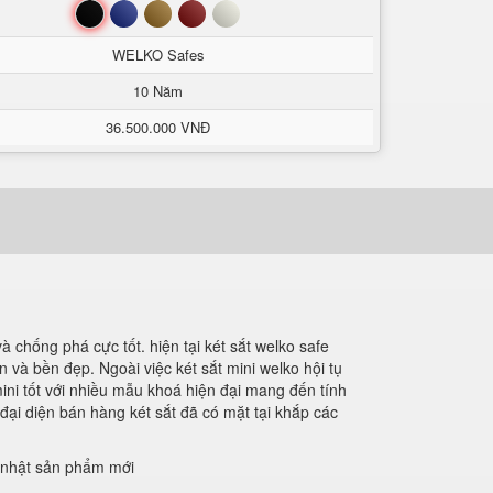
Đen
Xanh
Nâu
Đỏ
Trắng
WELKO Safes
10 Năm
36.500.000 VNĐ
à chống phá cực tốt. hiện tại két sắt welko safe
 và bền đẹp. Ngoài việc két sắt mini welko hội tụ
ini tốt với nhiều mẫu khoá hiện đại mang đến tính
ại diện bán hàng két sắt đã có mặt tại khắp các
p nhật sản phẩm mới